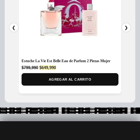
❮
❯
Estuche La Vie Est Belle Eau de Parfum 2 Piezas Mujer
Perfume
50ml M
Original
Current
$
799,990
$
649,990
price
price
$
279,
was:
is:
AGREGAR AL CARRITO
$799,990.
$649,990.