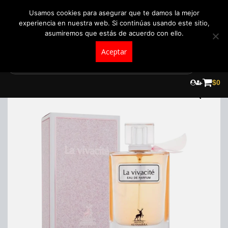
+57 321 5104488
pedidos@fraganceroscolombia.com.co
Usamos cookies para asegurar que te damos la mejor
experiencia en nuestra web. Si continúas usando este sitio,
asumiremos que estás de acuerdo con ello.
Aceptar
Skip
to
¡Oferta!
$
0
content