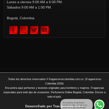
Lunes a viernes 9:00 AM a 6:00 PM.
Sábados 9:00 AM a 1:00 PM.
Bogotá, Colombia.
Todos los derechos reservados © fraganceroscolombia.com.co. (Fraganceros
Colombia 2026)
Encuentra aquí perfumes y lociones originales para hombres y mujeres. Fragancias
especiales para todo tipo de ocasiones. Perfumería Online Bogotá, Colombia. Envíos a
todo el país.
Encuentra el perfume
perfecto para resaltar tu
Desarrollado por
Tras mission S.A.S
auténtica personalidad