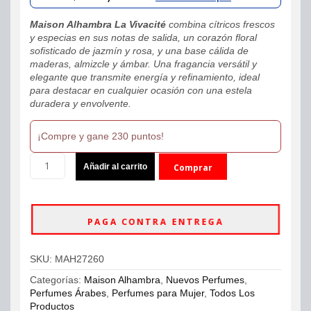
was:
is:
Maison Alhambra La Vivacité
combina cítricos frescos
$280,000.
$229,900.
y especias en sus notas de salida, un corazón floral
sofisticado de jazmín y rosa, y una base cálida de
maderas, almizcle y ámbar. Una fragancia versátil y
elegante que transmite energía y refinamiento, ideal
para destacar en cualquier ocasión con una estela
duradera y envolvente.
¡Compre y gane 230 puntos!
Maison
Añadir al carrito
Comprar
Alhambra
La
ahora
Vivacité
-
PAGA CONTRA ENTREGA
Perfume
Original
-
SKU:
MAH27260
EDP
100ml
Categorías:
Maison Alhambra
,
Nuevos Perfumes
,
cantidad
Perfumes Árabes
,
Perfumes para Mujer
,
Todos Los
Productos