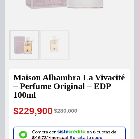
Maison Alhambra La Vivacité
– Perfume Original – EDP
100ml
$
229,900
$
280,000
Original
Current
price
price
Compra con
en
6
cuotas de
$46.731/mensual.
Solicita tu cupo.