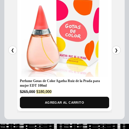
❮
❯
Perfume Gotas de Color Agatha Ruiz de la Prada para
Perfum
mujer EDT 100ml
Dama
Original
Current
$
265,000
$
180,000
$
370,
price
price
was:
is:
AGREGAR AL CARRITO
$265,000.
$180,000.