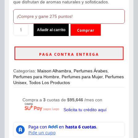
que disfrutan de aromas naturales y sofisticados.
¡Compre y gane 275 puntos!
Maison
Añadir al carrito
Comprar
Alhambra
Jean
ahora
Lowe
Vibe
PAGA CONTRA ENTREGA
Eau
De
Parfum
Categorías:
Maison Alhambra
,
Perfumes Árabes
,
100ml
Perfumes para Hombre
,
Perfumes para Mujer
,
Perfumes
Unisex
Unisex
,
Todos Los Productos
cantidad
Compra a
3
cuotas de
$
95,646
/mes con
Solicita tu crédito aquí