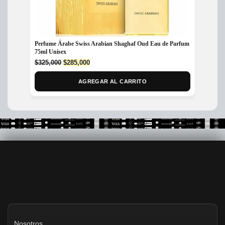
Perfum
Perfume Árabe Swiss Arabian Shaghaf Oud Eau de Parfum
75ml Unisex
$
175,
Original
Current
$
325,000
$
285,000
price
price
was:
is:
AGREGAR AL CARRITO
$325,000.
$285,000.
Nosotros