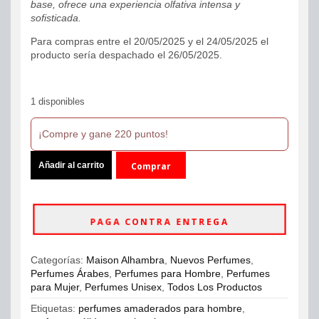
base, ofrece una experiencia olfativa intensa y
sofisticada.
Para compras entre el 20/05/2025 y el 24/05/2025 el
producto sería despachado el 26/05/2025.
1 disponibles
¡Compre y gane 220 puntos!
Maison
Añadir al carrito
Comprar
Alhambra
Exclusif
ahora
Oud
Collection
PAGA CONTRA ENTREGA
EDP
100ml
Unisex
Categorías:
Maison Alhambra
,
Nuevos Perfumes
,
cantidad
Perfumes Árabes
,
Perfumes para Hombre
,
Perfumes
para Mujer
,
Perfumes Unisex
,
Todos Los Productos
Etiquetas:
perfumes amaderados para hombre
,