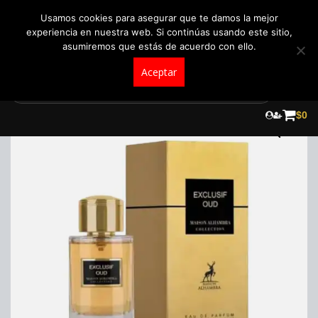
+57 321 5104488
pedidos@fraganceroscolombia.com.co
Usamos cookies para asegurar que te damos la mejor
experiencia en nuestra web. Si continúas usando este sitio,
asumiremos que estás de acuerdo con ello.
Aceptar
Skip
to
$
0
content