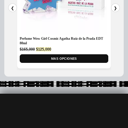
❮
❯
Perfume Wow Girl Cosmic Agatha Ruiz de la Prada EDT
Perfum
80ml
$
265,
Original
Current
$
165,000
$
125,000
price
price
was:
is:
MAS OPCIONES
$165,000.
$125,000.