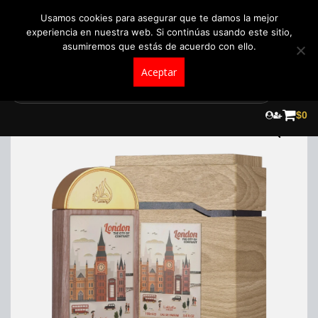
+57 321 5104488
pedidos@fraganceroscolombia.com.co
Usamos cookies para asegurar que te damos la mejor
experiencia en nuestra web. Si continúas usando este sitio,
asumiremos que estás de acuerdo con ello.
Aceptar
Skip
to
$
0
content