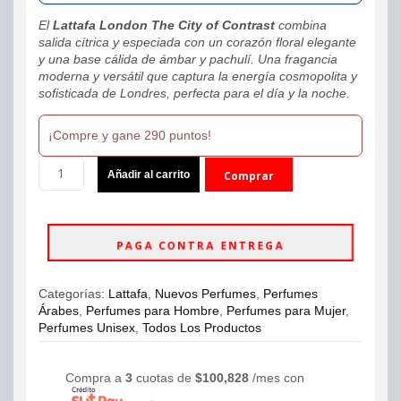
El
Lattafa London The City of Contrast
combina
salida cítrica y especiada con un corazón floral elegante
y una base cálida de ámbar y pachulí. Una fragancia
moderna y versátil que captura la energía cosmopolita y
sofisticada de Londres, perfecta para el día y la noche.
¡Compre y gane 290 puntos!
Lattafa
Añadir al carrito
Comprar
London
the
ahora
City
of
PAGA CONTRA ENTREGA
Contrast
EDP
–
Categorías:
Lattafa
,
Nuevos Perfumes
,
Perfumes
100ml
Árabes
,
Perfumes para Hombre
,
Perfumes para Mujer
,
Unisex
Perfumes Unisex
,
Todos Los Productos
–
Perfume
Original
Compra a
3
cuotas de
$
100,828
/mes con
cantidad