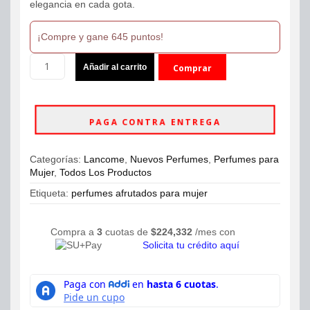
elegancia en cada gota.
¡Compre y gane 645 puntos!
Lancome
Añadir al carrito
Comprar
La
Vie
ahora
Est
Belle
PAGA CONTRA ENTREGA
Lelixir
Leau
de
Categorías:
Lancome
,
Nuevos Perfumes
,
Perfumes para
Parfum
Mujer
,
Todos Los Productos
100ml
Mujer
Etiqueta:
perfumes afrutados para mujer
cantidad
Compra a
3
cuotas de
$
224,332
/mes con
Solicita tu crédito aquí