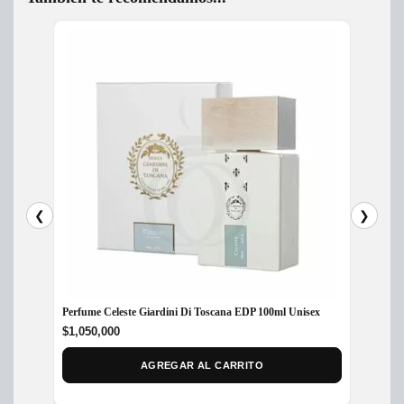
❮
❯
Perfume Celeste Giardini Di Toscana EDP 100ml Unisex
Perfum
$
1,050,000
$
218,
AGREGAR AL CARRITO