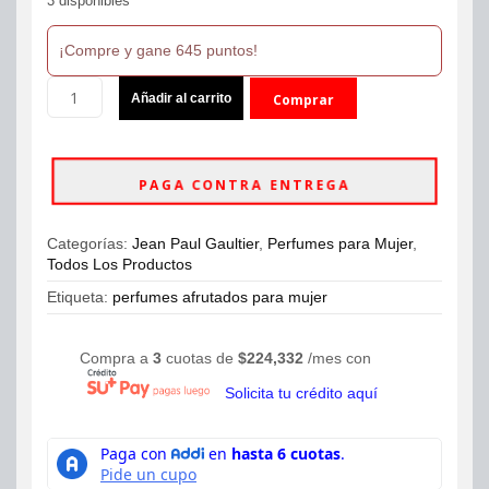
3 disponibles
¡Compre y gane 645 puntos!
La
Añadir al carrito
Comprar
Belle
Flower
ahora
Edition
Jean
PAGA CONTRA ENTREGA
Paul
Gaultier
EDP
Categorías:
Jean Paul Gaultier
,
Perfumes para Mujer
,
100ML
Todos Los Productos
Mujer
cantidad
Etiqueta:
perfumes afrutados para mujer
Compra a
3
cuotas de
$
224,332
/mes con
Solicita tu crédito aquí