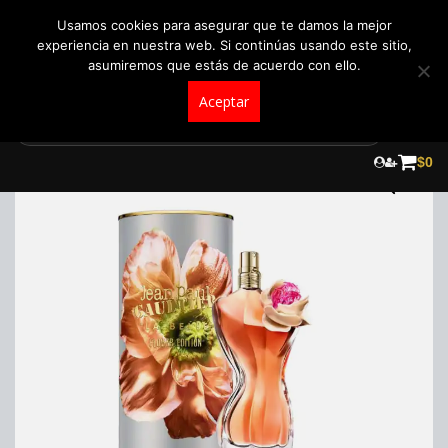
+57 321 5104488
pedidos@fraganceroscolombia.com.co
Usamos cookies para asegurar que te damos la mejor
experiencia en nuestra web. Si continúas usando este sitio,
asumiremos que estás de acuerdo con ello.
Aceptar
Skip
to
$
0
content