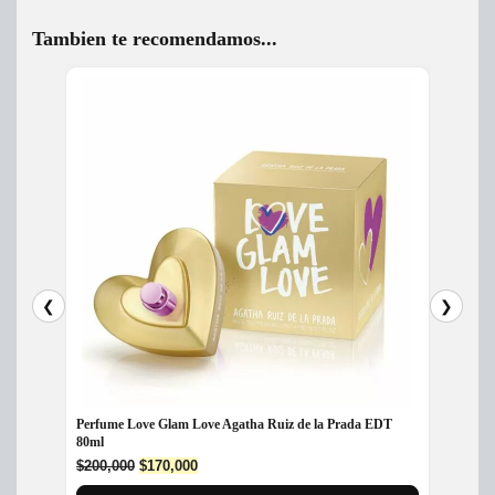
Tambien te recomendamos...
❮
❯
Perfume Love Glam Love Agatha Ruiz de la Prada EDT
Perfum
80ml
$
180,
Original
Current
$
200,000
$
170,000
price
price