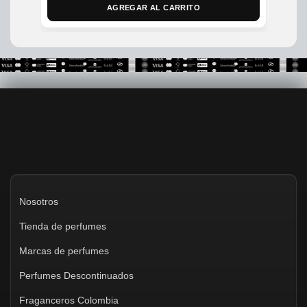
was:
is:
AGREGAR AL CARRITO
$200,000.
$170,000.
Nosotros
Tienda de perfumes
Marcas de perfumes
Perfumes Descontinuados
Fraganceros Colombia