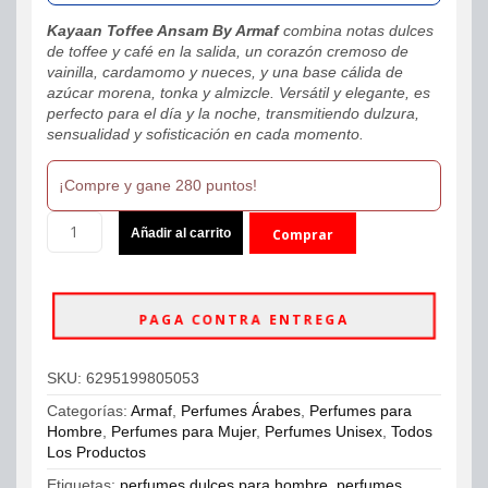
Kayaan Toffee Ansam By Armaf
combina notas dulces
de toffee y café en la salida, un corazón cremoso de
vainilla, cardamomo y nueces, y una base cálida de
azúcar morena, tonka y almizcle. Versátil y elegante, es
perfecto para el día y la noche, transmitiendo dulzura,
sensualidad y sofisticación en cada momento.
¡Compre y gane 280 puntos!
Kayaan
Añadir al carrito
Comprar
Toffee
Ansam
ahora
By
Armaf
PAGA CONTRA ENTREGA
Eau
De
Parfum
SKU:
6295199805053
100ml
Unisex
Categorías:
Armaf
,
Perfumes Árabes
,
Perfumes para
cantidad
Hombre
,
Perfumes para Mujer
,
Perfumes Unisex
,
Todos
Los Productos
Etiquetas:
perfumes dulces para hombre
,
perfumes