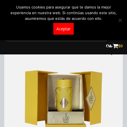
+57 321 5104488
pedidos@fraganceroscolombia.com.co
Usamos cookies para asegurar que te damos la mejor
experiencia en nuestra web. Si continúas usando este sitio,
asumiremos que estás de acuerdo con ello.
Aceptar
Skip
to
$
0
content