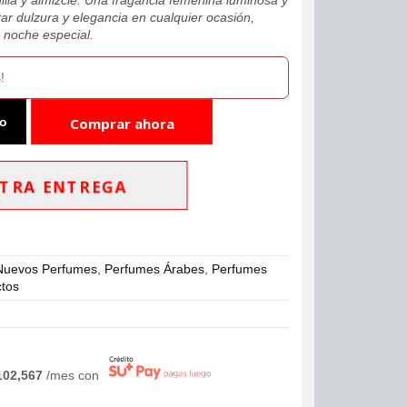
tar dulzura y elegancia en cualquier ocasión,
a noche especial.
!
to
Comprar ahora
TRA ENTREGA
Nuevos Perfumes
,
Perfumes Árabes
,
Perfumes
ctos
102,567
/mes con