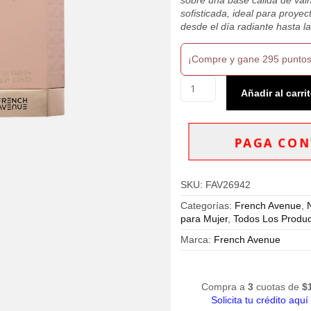
sofisticada, ideal para proyec
desde el día radiante hasta l
¡Compre y gane 295 puntos
French
Añadir al carri
Avenue
Sweet
Paradise
Eau
PAGA CON
De
Parfum
100ml
SKU:
FAV26942
Mujer
cantidad
Categorías:
French Avenue
,
para Mujer
,
Todos Los Produ
Marca:
French Avenue
Compra a
3
cuotas de
$
Solicita tu crédito aquí