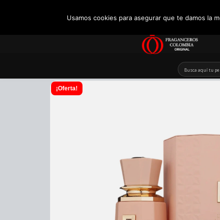
+57 321 5104488
Usamos cookies para asegurar que te damos la me
Skip
to
content
¡Oferta!