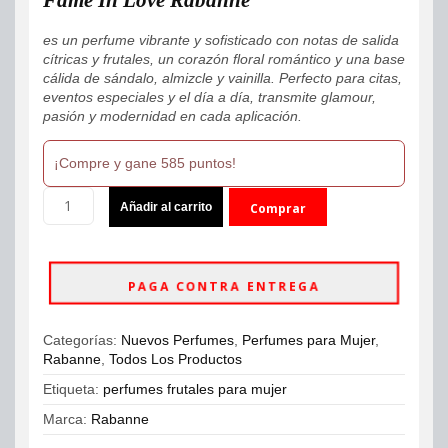
es un perfume vibrante y sofisticado con notas de salida
cítricas y frutales, un corazón floral romántico y una base
cálida de sándalo, almizcle y vainilla. Perfecto para citas,
eventos especiales y el día a día, transmite glamour,
pasión y modernidad en cada aplicación.
¡Compre y gane 585 puntos!
Fame
Añadir al carrito
Comprar
In
Love
ahora
Rabanne
Parfum
PAGA CONTRA ENTREGA
Elixir
80ml
Mujer
Categorías:
Nuevos Perfumes
,
Perfumes para Mujer
,
cantidad
Rabanne
,
Todos Los Productos
Etiqueta:
perfumes frutales para mujer
Marca:
Rabanne