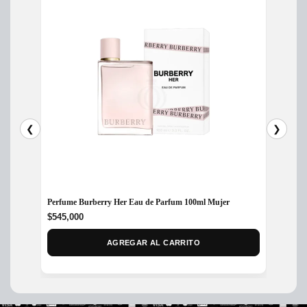
❮
❯
Perfume Burberry Her Eau de Parfum 100ml Mujer
Perfum
100ML
$
545,000
$
250,
AGREGAR AL CARRITO