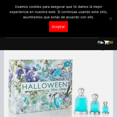
+57 321 5104488
pedidos@fraganceroscolombia.com.co
Usamos cookies para asegurar que te damos la mejor
experiencia en nuestra web. Si continúas usando este sitio,
asumiremos que estás de acuerdo con ello.
Aceptar
Skip
to
$
0
content