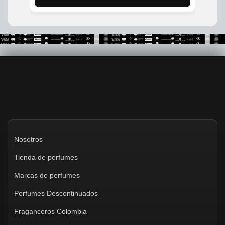
$200,000.
$170,000.
Nosotros
Tienda de perfumes
Marcas de perfumes
Perfumes Descontinuados
Fraganceros Colombia