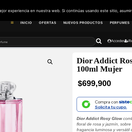
pedidos@fragance
jor experiencia en nuestra web. Si continúas usando este sitio, asumi
INICIO
OFERTAS
NUEVOS PRODUCTOS
PERFUMES
Acceder
Re
Dior Addict Ro
100ml Mujer
$
699,900
Compra con
Solicita tu cupo.
Dior Addict Rosy Glow
combi
floral de rosa y jazmín, sobre
fragancia luminosa y versátil 