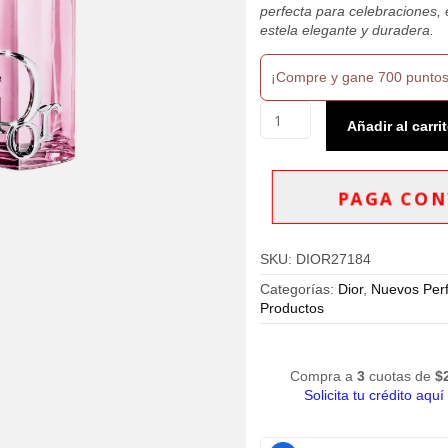
perfecta para celebraciones,
estela elegante y duradera.
¡Compre y gane 700 puntos
Dior
Añadir al carri
Addict
Rosy
Glow
Eau
PAGA CON
De
Parfum
100ml
SKU:
DIOR27184
Mujer
cantidad
Categorías:
Dior
,
Nuevos Per
Productos
Compra a
3
cuotas de
$
Solicita tu crédito aquí