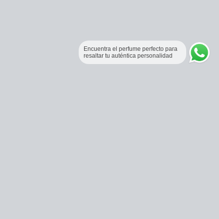
Encuentra el perfume perfecto para
resaltar tu auténtica personalidad
Perfumería Online Fraganceros Colombia
Correo:
pedidos@fraganceroscolombia.com.co
Celular:
+57 321 5104488
Horario de atención: