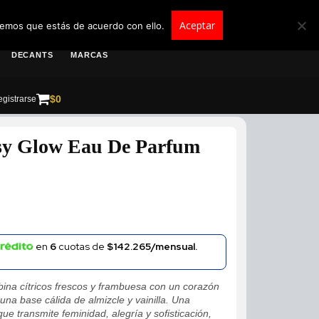
roscolombia.com.co
Aceptar
remos que estás de acuerdo con ello.
DECANTS
MARCAS
$
0
gistrarse
sy Glow Eau De Parfum
en
6
cuotas de
$142.265/mensual.
na cítricos frescos y frambuesa con un corazón
 una base cálida de almizcle y vainilla. Una
que transmite feminidad, alegría y sofisticación,