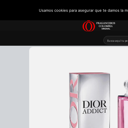
+57 321 5104488
Usamos cookies para asegurar que te damos la me
Skip
to
content