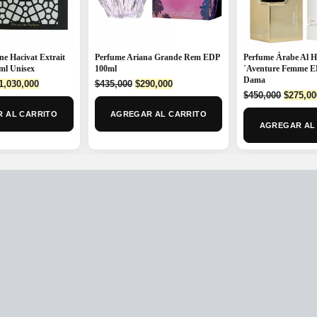
e Hacivat Extrait
Perfume Ariana Grande Rem EDP
Perfume Árabe Al 
ml Unisex
100ml
´Aventure Femme E
Dama
riginal
Current
Original
Current
1,030,000
$
435,000
$
290,000
Origina
rice
price
price
price
$
450,000
$
275,00
price
as:
is:
was:
is:
 AL CARRITO
AGREGAR AL CARRITO
was:
1,500,000.
$1,030,000.
$435,000.
$290,000.
AGREGAR AL
$450,00