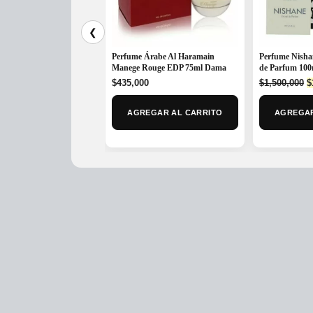
❮
Perfume Árabe Al Haramain
Perfume Nishan
Manege Rouge EDP 75ml Dama
de Parfum 100
O
$
435,000
$
1,500,000
$
p
w
AGREGAR AL CARRITO
AGREGAR
$