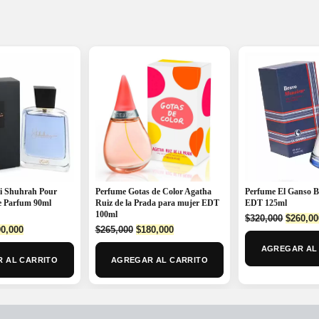
i Shuhrah Pour
Perfume Gotas de Color Agatha
Perfume El Ganso 
 Parfum 90ml
Ruiz de la Prada para mujer EDT
EDT 125ml
100ml
Origina
$
320,000
$
260,00
ginal
Current
Original
Current
0,000
$
265,000
$
180,000
price
ce
price
price
price
was:
AGREGAR AL
:
is:
was:
is:
$320,00
 AL CARRITO
AGREGAR AL CARRITO
5,000.
$190,000.
$265,000.
$180,000.