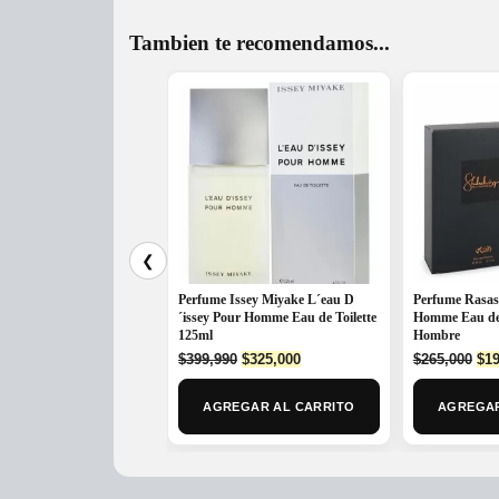
Tambien te recomendamos...
❮
Perfume Issey Miyake L´eau D
Perfume Rasas
´issey Pour Homme Eau de Toilette
Homme Eau de
125ml
Hombre
Original
Current
Ori
$
399,990
$
325,000
$
265,000
$
19
price
price
pri
was:
is:
was
AGREGAR AL CARRITO
AGREGAR
$399,990.
$325,000.
$26