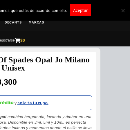
roscolombia.com.co
Aceptar
remos que estás de acuerdo con ello.
DECANTS
MARCAS
$
0
gistrarse
Of Spades Opal Jo Milano
 Unisex
8,300
y
solicita tu cupo.
pal
combina bergamota, lavanda y ámbar en una
tora. Disponible en 3ml, 5ml y 10ml, es perfecta
entes íntimos y momentos donde el estilo se lleva