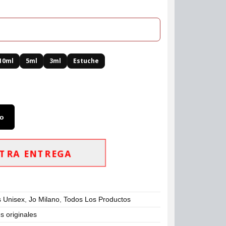
10ml
5ml
3ml
Estuche
to
TRA ENTREGA
 Unisex
,
Jo Milano
,
Todos Los Productos
 originales