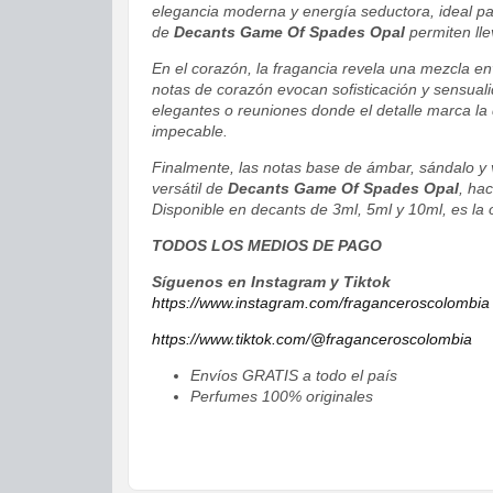
elegancia moderna y energía seductora, ideal p
de
Decants Game Of Spades Opal
permiten llev
En el corazón, la fragancia revela una mezcla e
notas de corazón evocan sofisticación y sensual
elegantes o reuniones donde el detalle marca la
impecable.
Finalmente, las notas base de ámbar, sándalo y ve
versátil de
Decants Game Of Spades Opal
, ha
Disponible en decants de 3ml, 5ml y 10ml, es la o
TODOS LOS MEDIOS DE PAGO
Síguenos en Instagram y Tiktok
https://www.instagram.com/fraganceroscolombia
https://www.tiktok.com/@fraganceroscolombia
Envíos GRATIS a todo el país
Perfumes 100% originales