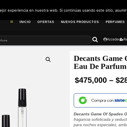
pedidos@fragance
jor experiencia en nuestra web. Si continúas usando este sitio, asumi
INICIO
OFERTAS
NUEVOS PRODUCTOS
PERFUMES
Acceder
Re
Decants Game 
Eau De Parfum
$
475,000
–
$
2
Price
range:
Compra con
$28,300
Decants Game Of Spades O
through
fragancia sofisticada y seduc
para noches especiales, ambi