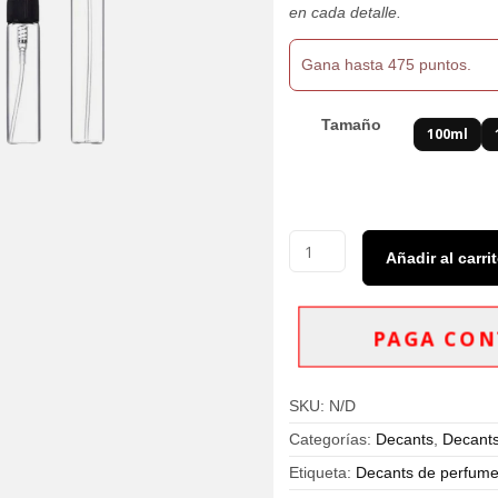
$475,000
en cada detalle.
Gana hasta 475 puntos.
Tamaño
100ml
Decants
Añadir al carri
Game
Of
Spades
Opal
PAGA CON
Jo
Milano
Eau
SKU:
N/D
De
Parfum
Categorías:
Decants
,
Decants
Unisex
cantidad
Etiqueta:
Decants de perfumes