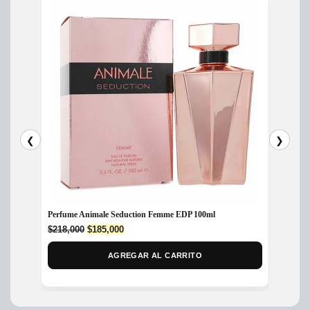
❮
❯
Perfume Animale Seduction Femme EDP 100ml
Perfum
Original
Current
$
218,000
$
185,000
$
435,
price
price
was:
is:
AGREGAR AL CARRITO
$218,000.
$185,000.