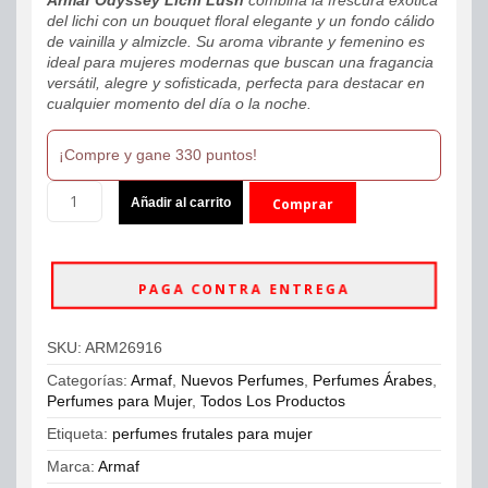
del lichi con un bouquet floral elegante y un fondo cálido
de vainilla y almizcle. Su aroma vibrante y femenino es
ideal para mujeres modernas que buscan una fragancia
versátil, alegre y sofisticada, perfecta para destacar en
cualquier momento del día o la noche.
¡Compre y gane 330 puntos!
Armaf
Añadir al carrito
Comprar
Odyssey
Lichi
ahora
Lush
Eau
PAGA CONTRA ENTREGA
De
Parfum
100ml
SKU:
ARM26916
Mujer
cantidad
Categorías:
Armaf
,
Nuevos Perfumes
,
Perfumes Árabes
,
Perfumes para Mujer
,
Todos Los Productos
Etiqueta:
perfumes frutales para mujer
Marca:
Armaf