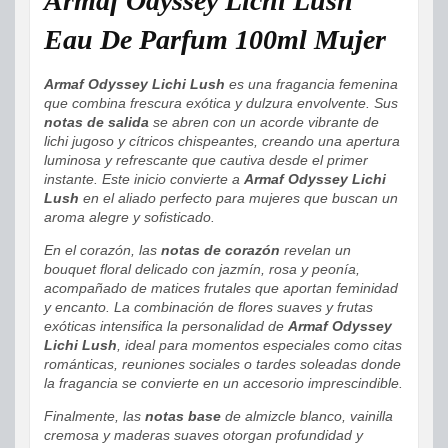
Armaf Odyssey Lichi Lush
Eau De Parfum 100ml Mujer
Armaf Odyssey Lichi Lush
es una fragancia femenina
que combina frescura exótica y dulzura envolvente. Sus
notas de salida
se abren con un acorde vibrante de
lichi jugoso y cítricos chispeantes, creando una apertura
luminosa y refrescante que cautiva desde el primer
instante. Este inicio convierte a
Armaf Odyssey Lichi
Lush
en el aliado perfecto para mujeres que buscan un
aroma alegre y sofisticado.
En el corazón, las
notas de corazón
revelan un
bouquet floral delicado con jazmín, rosa y peonía,
acompañado de matices frutales que aportan feminidad
y encanto. La combinación de flores suaves y frutas
exóticas intensifica la personalidad de
Armaf Odyssey
Lichi Lush
, ideal para momentos especiales como citas
románticas, reuniones sociales o tardes soleadas donde
la fragancia se convierte en un accesorio imprescindible.
Finalmente, las
notas base
de almizcle blanco, vainilla
cremosa y maderas suaves otorgan profundidad y