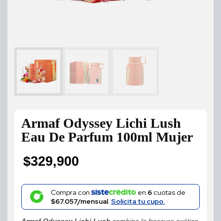
Armaf Odyssey Lichi Lush
Eau De Parfum 100ml Mujer
$
329,900
Compra con
en
6
cuotas de
$67.057/mensual.
Solicita tu cupo.
Armaf Odyssey Lichi Lush
combina la frescura exótica