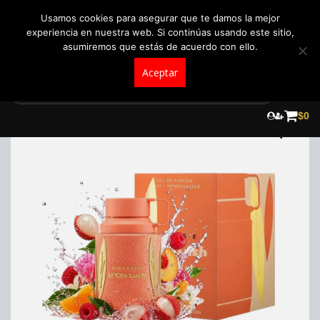
+57 321 5104488
pedidos@fraganceroscolombia.com.co
Usamos cookies para asegurar que te damos la mejor
experiencia en nuestra web. Si continúas usando este sitio,
asumiremos que estás de acuerdo con ello.
Aceptar
Skip
to
$
0
content