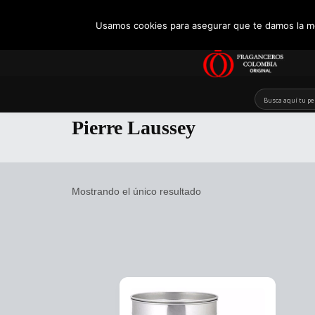
+57 321 5104488
Usamos cookies para asegurar que te damos la me
Skip
to
Pierre Laussey
content
Mostrando el único resultado