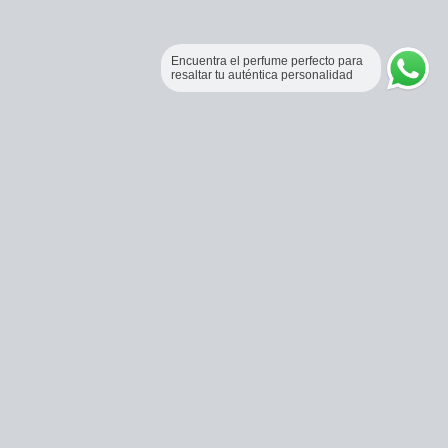
Encuentra el perfume perfecto para
resaltar tu auténtica personalidad
Perfumería Online Fraganceros Colombia
Correo:
pedidos@fraganceroscolombia.com.co
Celular:
+57 321 5104488