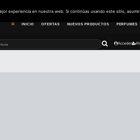
pedidos@fragance
jor experiencia en nuestra web. Si continúas usando este sitio, asumi
INICIO
OFERTAS
NUEVOS PRODUCTOS
PERFUMES
Acceder
Re