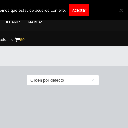
roscolombia.com.co
Aceptar
remos que estás de acuerdo con ello.
DECANTS
MARCAS
$
0
gistrarse