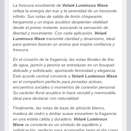
La frescura envolvente de
Volaré Luminous Wave
refleja la energía del mar y la serenidad de un horizonte
infinito. Sus notas de salida de limón chispeante,
bergamota y un toque acuático despiertan vitalidad
desde el primer instante, evocando la sensación de
libertad y movimiento. Con cada aplicación,
Volaré
Luminous Wave
transmite claridad y dinamismo, ideal
para quienes buscan un aroma que inspire confianza y
frescura.
En el corazón de la fragancia, las notas florales de lirio
de agua, jazmín y peonía se entrelazan en un bouquet
delicado y sofisticado, aportando feminidad y elegancia.
Este acorde central convierte a
Volaré Luminous Wave
en el compañero perfecto para jornadas activas,
encuentros sociales o momentos de conexión personal.
Su carácter floral acuático lo hace versátil y memorable,
ideal para destacar con naturalidad.
Finalmente, las notas de base de almizcle blanco,
madera de cedro y ámbar suave envuelven la fragancia
en una estela cálida y duradera.
Volaré Luminous
Wave
se convierte en un símbolo de equilibrio y
sofisticación, perfecto para acompañar tanto el día como