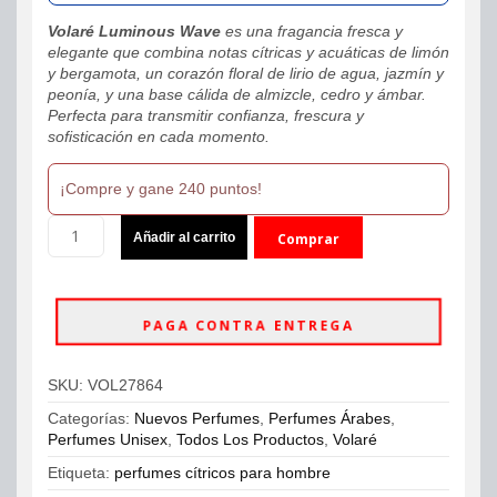
Volaré Luminous Wave
es una fragancia fresca y
elegante que combina notas cítricas y acuáticas de limón
y bergamota, un corazón floral de lirio de agua, jazmín y
peonía, y una base cálida de almizcle, cedro y ámbar.
Perfecta para transmitir confianza, frescura y
sofisticación en cada momento.
¡Compre y gane 240 puntos!
Volaré
Añadir al carrito
Comprar
Luminous
Wave
ahora
EDP
–
PAGA CONTRA ENTREGA
Perfume
Original
–
SKU:
VOL27864
100ml
Unisex
Categorías:
Nuevos Perfumes
,
Perfumes Árabes
,
cantidad
Perfumes Unisex
,
Todos Los Productos
,
Volaré
Etiqueta:
perfumes cítricos para hombre