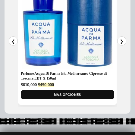
❮
❯
Perfume Acqua Di Parma Blu Mediterraneo Cipresso di
Perfum
Toscana EDT X 150ml
$
300,
Original
Current
$
610,000
$
490,000
price
price
was:
is:
MAS OPCIONES
$610,000.
$490,000.