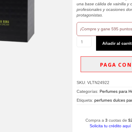
una base cálida de vainilla y 
profesionales y ocasiones don
protagonistas.
¡Compre y gane 595 puntos
Valentino
Añadir al carri
Uomo
Born
In
Roma
PAGA CON
Yellow
Dream
EDT
SKU:
VLTN24922
100ml
Hombre
Categorías:
Perfumes para 
cantidad
Etiqueta:
perfumes dulces pa
Compra a
3
cuotas de
$
Solicita tu crédito aquí