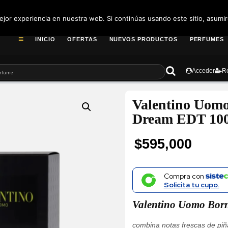
pedidos@fragance
jor experiencia en nuestra web. Si continúas usando este sitio, asumi
INICIO
OFERTAS
NUEVOS PRODUCTOS
PERFUMES
Acceder
Re
Valentino Uom
Dream EDT 10
$
595,000
Compra con
Solicita tu cupo.
Valentino Uomo Bor
combina notas frescas de piñ