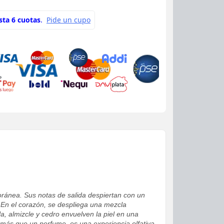
oránea. Sus notas de salida despiertan con un
 En el corazón, se despliega una mezcla
a, almizcle y cedro envuelven la piel en una
más que un perfume, es una experiencia olfativa