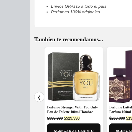
Envíos GRATIS a todo el país
Perfumes 100% originales
Tambien te recomendamos...
❮
Perfume Stronger With You Only
Perfume Latta
Eau de Toilette 100ml Hombre
Parfum 100ml 
Original
Current
Ori
$
599,990
$
529,990
$
250,000
$
19
price
price
pri
was:
is:
was
AGREGAR AL CARRITO
AGREGAR