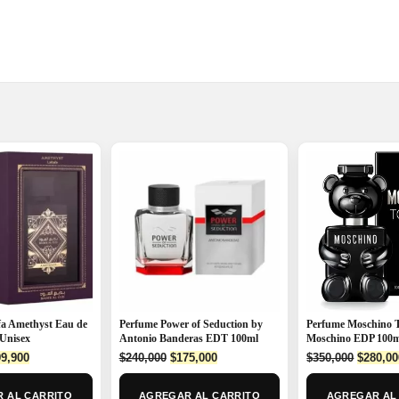
fa Amethyst Eau de
Perfume Power of Seduction by
Perfume Moschino 
Unisex
Antonio Banderas EDT 100ml
Moschino EDP 100
ginal
Current
Original
Current
Origina
9,900
$
240,000
$
175,000
$
350,000
$
280,00
ce
price
price
price
price
:
is:
was:
is:
was:
 AL CARRITO
AGREGAR AL CARRITO
AGREGAR AL