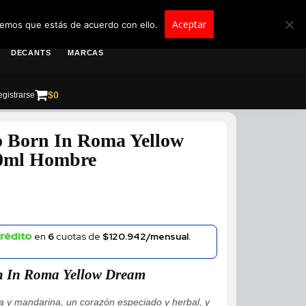
roscolombia.com.co
Aceptar
remos que estás de acuerdo con ello.
DECANTS
MARCAS
$
0
gistrarse
o Born In Roma Yellow
0ml Hombre
en
6
cuotas de
$120.942/mensual.
n In Roma Yellow Dream
a y mandarina, un corazón especiado y herbal, y