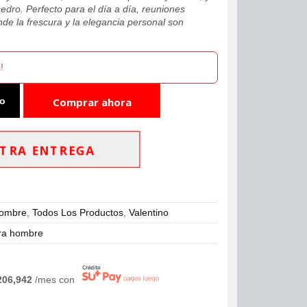
cedro. Perfecto para el día a día, reuniones
de la frescura y la elegancia personal son
!
to
Comprar ahora
TRA ENTREGA
Hombre
,
Todos Los Productos
,
Valentino
ra hombre
206,942
/mes con