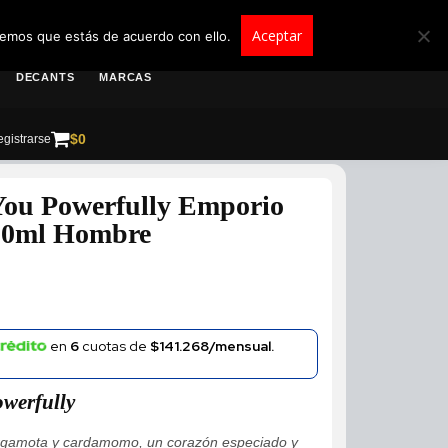
roscolombia.com.co
Aceptar
remos que estás de acuerdo con ello.
DECANTS
MARCAS
$
0
gistrarse
You Powerfully Emporio
00ml Hombre
en
6
cuotas de
$141.268/mensual.
owerfully
rgamota y cardamomo, un corazón especiado y