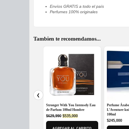
Envíos GRATIS a todo el país
Perfumes 100% originales
Tambien te recomendamos...
❮
Stronger With You Intensely Eau
Perfume Árabe
de Parfum 100ml Hombre
L’Aventure kn
100ml
Original
Current
$
629,990
$
535,000
price
price
$
245,000
was:
is:
AGREGAR AL CARRITO