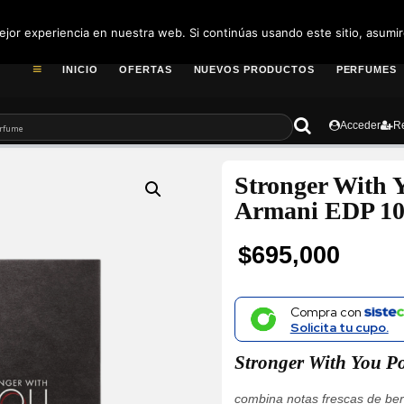
pedidos@fragance
jor experiencia en nuestra web. Si continúas usando este sitio, asumi
INICIO
OFERTAS
NUEVOS PRODUCTOS
PERFUMES
Acceder
Re
Stronger With 
Armani EDP 1
$
695,000
Compra con
Solicita tu cupo.
Stronger With You P
combina notas frescas de be