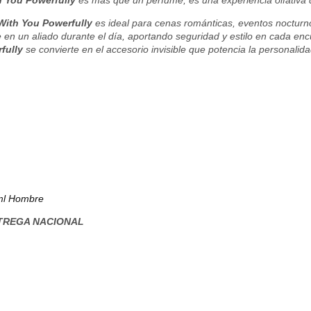
h You Powerfully
es más que un perfume, es una experiencia olfativa qu
With You Powerfully
es ideal para cenas románticas, eventos nocturn
e en un aliado durante el día, aportando seguridad y estilo en cada encu
fully
se convierte en el accesorio invisible que potencia la personali
0ml Hombre
TREGA NACIONAL