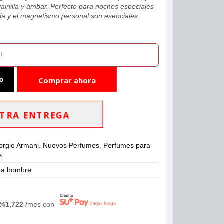
vainilla y ámbar. Perfecto para noches especiales
ia y el magnetismo personal son esenciales.
!
to
Comprar ahora
TRA ENTREGA
orgio Armani
,
Nuevos Perfumes
,
Perfumes para
s
ra hombre
241,722
/mes con