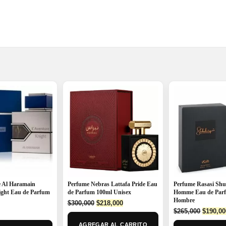
 Al Haramain
Perfume Nebras Lattafa Pride Eau
Perfume Rasasi Sh
ight Eau de Parfum
de Parfum 100ml Unisex
Homme Eau de Par
Hombre
Original
Current
$
300,000
$
218,000
Origina
price
price
$
265,000
$
190,00
price
was:
is:
AGREGAR AL CARRITO