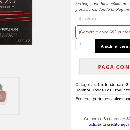
herbal, y una base cálida de 
y ocasiones donde la eleganc
2 disponibles
¡Compre y gane 695 puntos
Stronger
Añadir al carri
With
You
Powerfully
Emporio
PAGA CON
Armani
EDP
100ml
Categorías:
En Tendencia
,
Gi
Hombre
Hombre
,
Todos Los Producto
cantidad
Etiqueta:
perfumes dulces pa
Compra a
3
cuotas de
$
Solicita tu crédito aquí