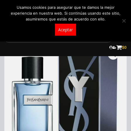
+57 321 5104488
pedidos@fraganceroscolombia.com.co
Usamos cookies para asegurar que te damos la mejor
experiencia en nuestra web. Si continúas usando este sitio,
asumiremos que estás de acuerdo con ello.
Aceptar
Skip
to
$
0
content