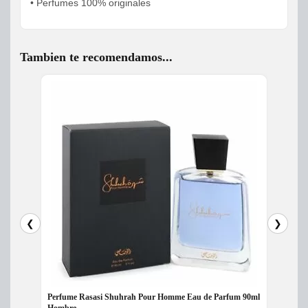
• Perfumes 100% originales
Tambien te recomendamos...
❮
❯
Perfume Rasasi Shuhrah Pour Homme Eau de Parfum 90ml
Perfum