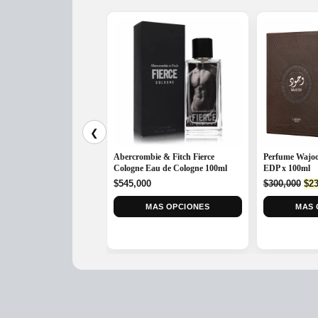
❮
Abercrombie & Fitch Fierce
Perfume Wajoo
Cologne Eau de Cologne 100ml
EDP x 100ml
Ori
$
545,000
$
300,000
$
23
pri
MAS OPCIONES
MAS 
was
$30