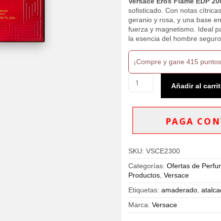
Versace Eros Flame EDP 20
sofisticado. Con notas cítric
geranio y rosa, y una base env
fuerza y magnetismo. Ideal p
la esencia del hombre seguro
¡Compre y gane 415 puntos
Perfume
Añadir al carri
Versace
Eros
Flame
Eau
PAGA CON
de
Parfum
x
SKU:
VSCE2300
200ml
-
Categorías:
Ofertas de Perf
Hombre
Productos
,
Versace
cantidad
Etiquetas:
amaderado
,
atalc
Marca:
Versace