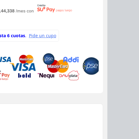
144,338
/mes con