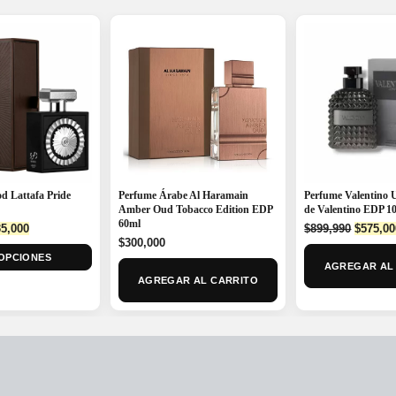
d Lattafa Pride
Perfume Árabe Al Haramain
Perfume Valentino 
Amber Oud Tobacco Edition EDP
de Valentino EDP 
60ml
ginal
Current
Origina
5,000
$
899,990
$
575,00
ce
price
$
300,000
price
OPCIONES
:
is:
was:
AGREGAR AL
0,000.
$235,000.
$899,99
AGREGAR AL CARRITO