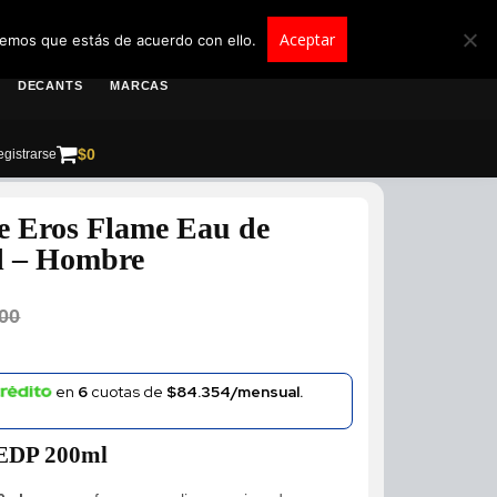
roscolombia.com.co
Aceptar
remos que estás de acuerdo con ello.
DECANTS
MARCAS
$
0
gistrarse
e Eros Flame Eau de
l – Hombre
00
en
6
cuotas de
$84.354/mensual.
 EDP 200ml