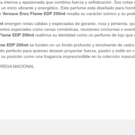
a intensa y apasionada que combina fuerza y sofisticación. Sus notas d
o un inicio vibrante y energético. Este perfume está diseñado para h
ve
Versace Eros Flame EDP 200ml
resalta su carácter icónico y su pod
ml
emergen notas cálidas y especiadas de geranio, rosa y pimienta, qu
omentos especiales como cenas románticas, reuniones nocturnas o even
 Flame EDP 200ml
reafirma su identidad como un perfume de lujo que c
ame EDP 200ml
se funden en un fondo profundo y envolvente de cedro, p
ado perfecto para quienes desean proyectar fuerza, pasión y estilo en 
 su posición como una fragancia imprescindible en la colección mascul
TREGA NACIONAL