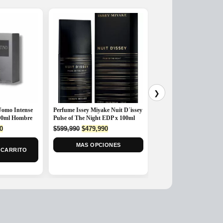
❯
Uomo Intense
Perfume Issey Miyake Nuit D´issey
Perfume Árabe Al Haram
100ml Hombre
Pulse of The Night EDP x 100ml
´Aventure EDP 100ml H
l
Current
Original
Current
0
$
599,990
$
479,990
$
225,000
price
price
price
is:
MAS OPCIONES
was:
is:
 CARRITO
AGREGAR AL CAR
0.
$575,000.
$599,990.
$479,990.