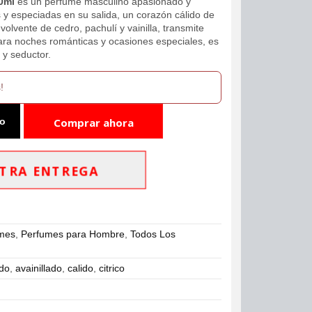
0ml
es un perfume masculino apasionado y
as y especiadas en su salida, un corazón cálido de
olvente de cedro, pachulí y vainilla, transmite
ara noches románticas y ocasiones especiales, es
 y seductor.
!
to
Comprar ahora
TRA ENTREGA
umes
,
Perfumes para Hombre
,
Todos Los
ado
,
avainillado
,
calido
,
citrico