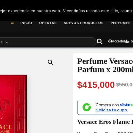
pedidos@fragance
jor experiencia en nuestra web. Si continúas usando este sitio, asumi
INICIO
OFERTAS
NUEVOS PRODUCTOS
PERFUMES
Acceder
Re
Perfume Versac
Parfum x 200m
$
415,000
$
550,0
Original
Current
price
price
Compra con
Solicita tu cupo.
was:
is:
Versace Eros Flame
$550,000.
$415,000.