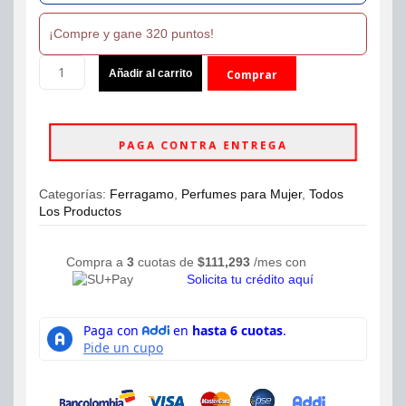
¡Compre y gane 320 puntos!
Perfume
Añadir al carrito
Comprar
Signorina
In
ahora
Fiore
de
PAGA CONTRA ENTREGA
Salvatore
Ferragamo
EDT
Categorías:
Ferragamo
,
Perfumes para Mujer
,
Todos
100ml
Los Productos
Dama
cantidad
Compra a
3
cuotas de
$
111,293
/mes con
Solicita tu crédito aquí