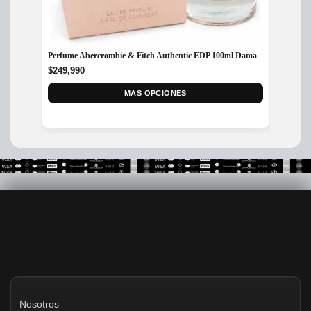
Perfume Abercrombie & Fitch Authentic EDP 100ml Dama
Perfum
Mujer
$
249,990
$
325,
MAS OPCIONES
Nosotros