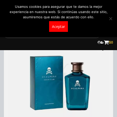
+57 321 5104488
pedidos@fraganceroscolombia.com.co
Usamos cookies para asegurar que te damos la mejor
experiencia en nuestra web. Si continúas usando este sitio,
asumiremos que estás de acuerdo con ello.
Aceptar
Skip
to
$
0
content