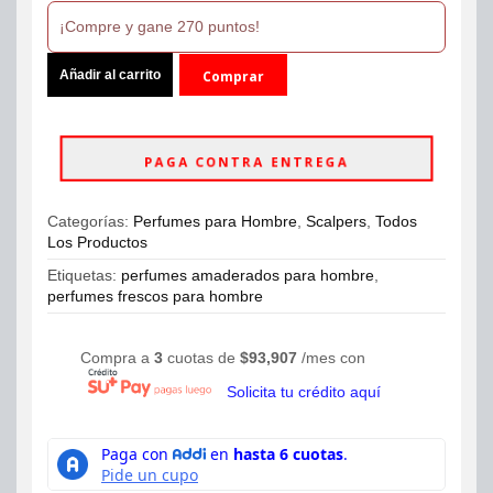
¡Compre y gane 270 puntos!
Perfume
Añadir al carrito
Comprar
Scalpers
Yacht
ahora
Club
Eau
PAGA CONTRA ENTREGA
de
Parfum
100ml
Categorías:
Perfumes para Hombre
,
Scalpers
,
Todos
Hombre
Los Productos
cantidad
Etiquetas:
perfumes amaderados para hombre
,
perfumes frescos para hombre
Compra a
3
cuotas de
$
93,907
/mes con
Solicita tu crédito aquí