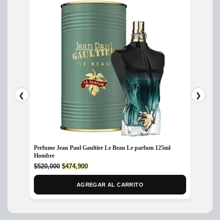
❮
❯
Perfume Jean Paul Gaultier Le Beau Le parfum 125ml
Perfume
Hombre
EDP 75
Original
Current
$
520,000
$
474,900
$
650,
price
price
was:
is:
AGREGAR AL CARRITO
$520,000.
$474,900.