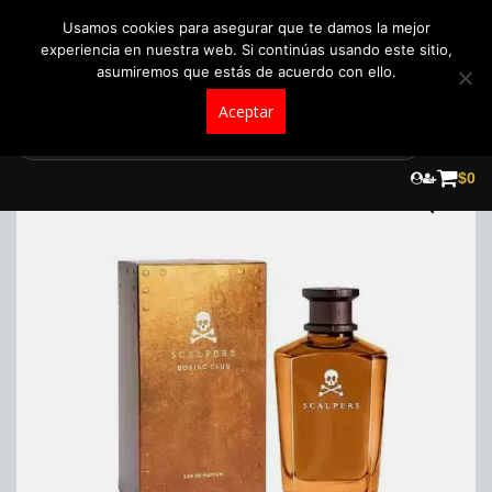
+57 321 5104488
pedidos@fraganceroscolombia.com.co
Usamos cookies para asegurar que te damos la mejor
experiencia en nuestra web. Si continúas usando este sitio,
asumiremos que estás de acuerdo con ello.
Aceptar
Skip
to
$
0
content