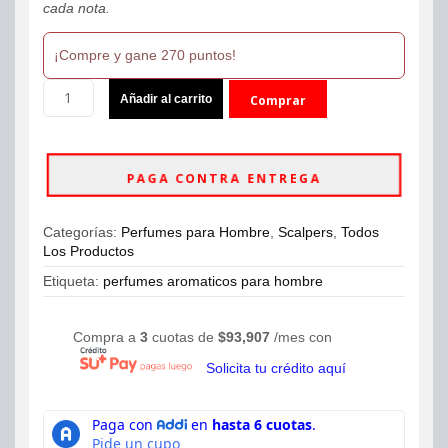
cada nota.
¡Compre y gane 270 puntos!
Perfume
Añadir al carrito
Comprar
Scalpers
Boxing
ahora
Club
Eau
PAGA CONTRA ENTREGA
de
Parfum
100ml
Categorías:
Perfumes para Hombre
,
Scalpers
,
Todos
Hombre
Los Productos
cantidad
Etiqueta:
perfumes aromaticos para hombre
Compra a
3
cuotas de
$
93,907
/mes con
Solicita tu crédito aquí