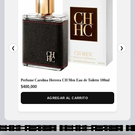
❮
❯
Perfume Carolina Herrera CH Men Eau de Toilette 100ml
Perfum
$
400,000
$
320,
AGREGAR AL CARRITO