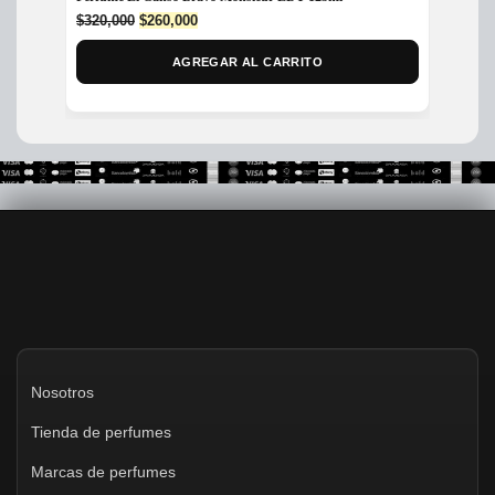
Toilett
Original
Current
$
320,000
$
260,000
price
price
$
399,
was:
is:
AGREGAR AL CARRITO
$320,000.
$260,000.
Nosotros
Tienda de perfumes
Marcas de perfumes