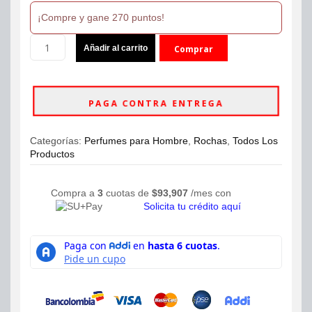
¡Compre y gane 270 puntos!
Perfume
Añadir al carrito
Comprar
Rochas
Man
ahora
Eau
de
PAGA CONTRA ENTREGA
Toilette
100ml
Hombre
Categorías:
Perfumes para Hombre
,
Rochas
,
Todos Los
cantidad
Productos
Compra a
3
cuotas de
$
93,907
/mes con
Solicita tu crédito aquí