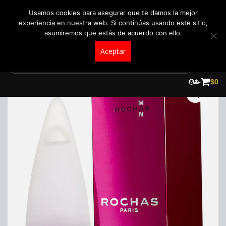
+57 321 5104488
pedidos@fraganceroscolombia.com.co
Usamos cookies para asegurar que te damos la mejor
experiencia en nuestra web. Si continúas usando este sitio,
asumiremos que estás de acuerdo con ello.
Aceptar
Skip
to
$
0
content