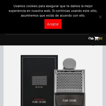
+57 321 5104488
pedidos@fraganceroscolombia.com.co
Usamos cookies para asegurar que te damos la mejor
experiencia en nuestra web. Si continúas usando este sitio,
asumiremos que estás de acuerdo con ello.
Aceptar
Skip
to
$
0
content