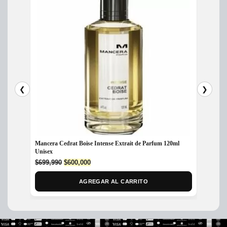
❮
❯
Mancera Cedrat Boise Intense Extrait de Parfum 120ml
Perfume
Unisex
x 100m
Original
Current
$
699,990
$
600,000
$
599,
price
price
was:
is:
AGREGAR AL CARRITO
$699,990.
$600,000.