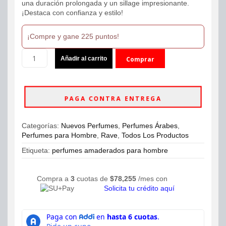
una duración prolongada y un sillage impresionante.
¡Destaca con confianza y estilo!
¡Compre y gane 225 puntos!
Perfume
Añadir al carrito
Comprar
Rave
Pure
ahora
Desire
Intense
PAGA CONTRA ENTREGA
Man
EDP
100ml
Categorías:
Nuevos Perfumes
,
Perfumes Árabes
,
Hombre
Perfumes para Hombre
,
Rave
,
Todos Los Productos
cantidad
Etiqueta:
perfumes amaderados para hombre
Compra a
3
cuotas de
$
78,255
/mes con
Solicita tu crédito aquí