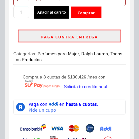
Perfume
Añadir al carrito
Comprar
Ralph
Lauren
ahora
Romance
Eau
PAGA CONTRA ENTREGA
de
Parfum
100ml
Categorías:
Perfumes para Mujer
,
Ralph Lauren
,
Todos
Mujer
Los Productos
cantidad
Compra a
3
cuotas de
$
130,426
/mes con
Solicita tu crédito aquí