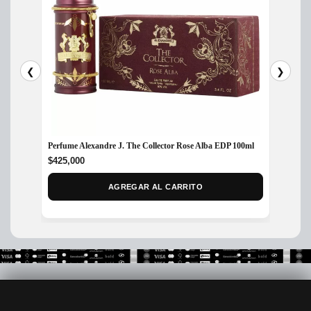
❮
❯
Perfume Alexandre J. The Collector Rose Alba EDP 100ml
Perfum
$
425,000
$
380,
AGREGAR AL CARRITO