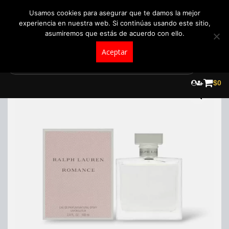
+57 321 5104488
pedidos@fraganceroscolombia.com.co
Usamos cookies para asegurar que te damos la mejor
experiencia en nuestra web. Si continúas usando este sitio,
asumiremos que estás de acuerdo con ello.
Aceptar
Skip
to
$
0
content