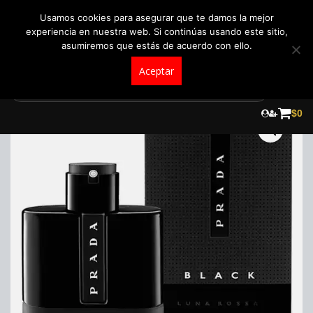
+57 321 5104488
pedidos@fraganceroscolombia.com.co
Usamos cookies para asegurar que te damos la mejor
experiencia en nuestra web. Si continúas usando este sitio,
asumiremos que estás de acuerdo con ello.
Aceptar
Skip
to
¡Oferta!
$
0
content