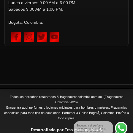
Lunes a viernes 9:00 AM a 6:00 PM.
Sábados 9:00 AM a 1:00 PM.
Bogotá, Colombia.
Todos los derechos reservados © fraganceroscolombia.com.co. (Fraganceros
Colombia 2026)
Encuentra aquí perfumes y lociones originales para hombres y mujeres. Fragancias
especiales para todo tipo de ocasiones. Perfumería Online Bogotá, Colombia. Envíos a
todo el país.
Encuentra el perfume
perfecto para resaltar tu
Desarrollado por
Tras mission S.A.S
auténtica personalidad