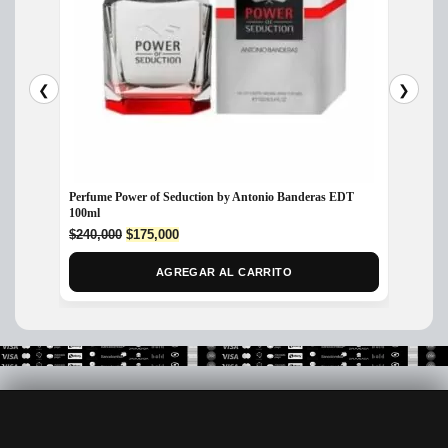
❮
❯
Perfume Power of Seduction by Antonio Banderas EDT
Abercro
100ml
$
545,
Original
Current
$
240,000
$
175,000
price
price
was:
is:
AGREGAR AL CARRITO
$240,000.
$175,000.