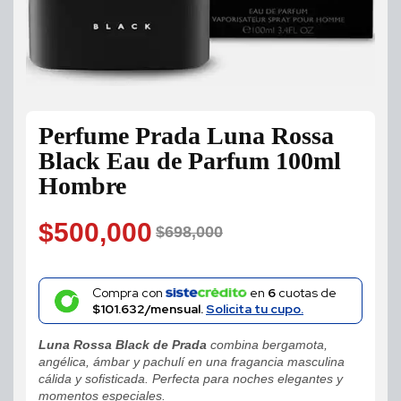
Perfume Prada Luna Rossa
Black Eau de Parfum 100ml
Hombre
$
500,000
$
698,000
Original
Current
price
price
Compra con
en
6
cuotas de
$101.632/mensual.
Solicita tu cupo.
was:
is:
Luna Rossa Black de Prada
combina bergamota,
$698,000.
$500,000.
angélica, ámbar y pachulí en una fragancia masculina
cálida y sofisticada. Perfecta para noches elegantes y
momentos especiales.