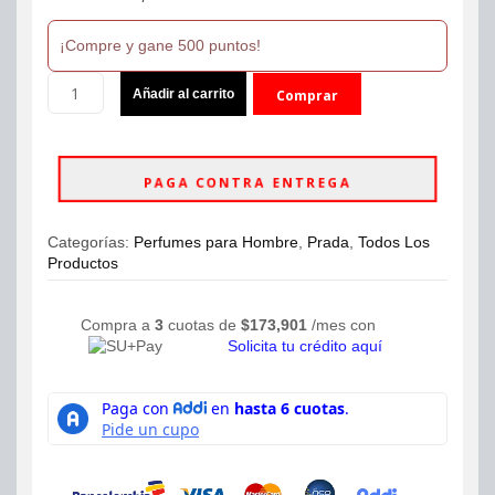
¡Compre y gane 500 puntos!
Perfume
Añadir al carrito
Comprar
Prada
Luna
ahora
Rossa
Black
PAGA CONTRA ENTREGA
Eau
de
Parfum
Categorías:
Perfumes para Hombre
,
Prada
,
Todos Los
100ml
Productos
Hombre
cantidad
Compra a
3
cuotas de
$
173,901
/mes con
Solicita tu crédito aquí