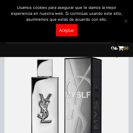
+57 321 5104488
pedidos@fraganceroscolombia.com.co
Usamos cookies para asegurar que te damos la mejor
experiencia en nuestra web. Si continúas usando este sitio,
asumiremos que estás de acuerdo con ello.
Aceptar
Skip
to
$
0
content