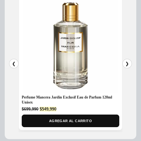
❮
❯
Perfume Mancera Jardin Exclusif Eau de Parfum 120ml
Perfum
Unisex
$
699,
Original
Current
$
699,990
$
549,990
price
price
was:
is:
AGREGAR AL CARRITO
$699,990.
$549,990.