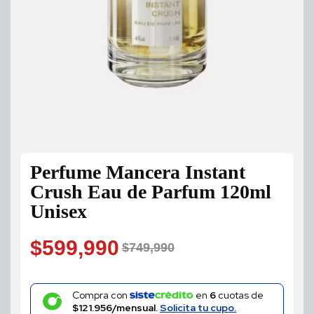
Perfume Mancera Instant
Crush Eau de Parfum 120ml
Unisex
$
599,990
$
749,990
Original
Current
price
price
Compra con
en
6
cuotas de
$121.956/mensual.
Solicita tu cupo.