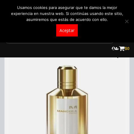
+57 321 5104488
pedidos@fraganceroscolombia.com.co
Usamos cookies para asegurar que te damos la mejor
experiencia en nuestra web. Si continúas usando este sitio,
asumiremos que estás de acuerdo con ello.
Aceptar
Skip
to
¡Oferta!
$
0
content