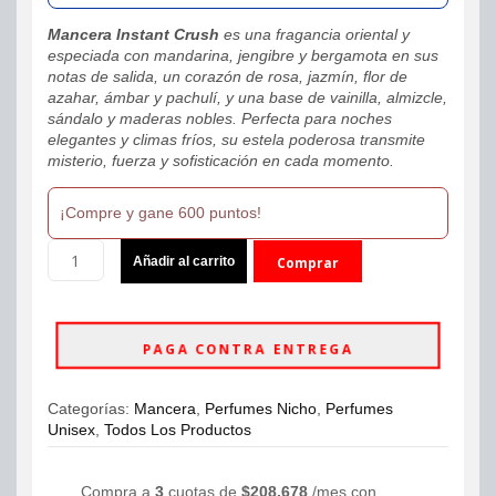
was:
is:
Mancera Instant Crush
es una fragancia oriental y
$749,990.
$599,990.
especiada con mandarina, jengibre y bergamota en sus
notas de salida, un corazón de rosa, jazmín, flor de
azahar, ámbar y pachulí, y una base de vainilla, almizcle,
sándalo y maderas nobles. Perfecta para noches
elegantes y climas fríos, su estela poderosa transmite
misterio, fuerza y sofisticación en cada momento.
¡Compre y gane 600 puntos!
Perfume
Añadir al carrito
Comprar
Mancera
Instant
ahora
Crush
Eau
PAGA CONTRA ENTREGA
de
Parfum
120ml
Categorías:
Mancera
,
Perfumes Nicho
,
Perfumes
Unisex
Unisex
,
Todos Los Productos
cantidad
Compra a
3
cuotas de
$
208,678
/mes con