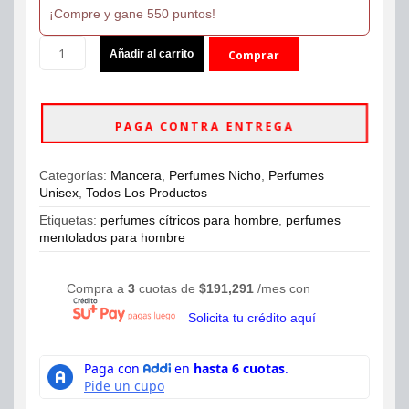
¡Compre y gane 550 puntos!
Perfume
Añadir al carrito
Comprar
Mancera
Aoud
ahora
Lemon
Mint
PAGA CONTRA ENTREGA
Eau
De
Parfum
Categorías:
Mancera
,
Perfumes Nicho
,
Perfumes
120ml
Unisex
,
Todos Los Productos
Unisex
cantidad
Etiquetas:
perfumes cítricos para hombre
,
perfumes
mentolados para hombre
Compra a
3
cuotas de
$
191,291
/mes con
Solicita tu crédito aquí