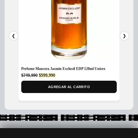
❮
❯
Perfume Mancera Jasmin Exclusif EDP 120ml Unisex
Perfum
Unisex
Original
Current
$
749,990
$
599,990
price
price
$
699,
was:
is:
AGREGAR AL CARRITO
$749,990.
$599,990.