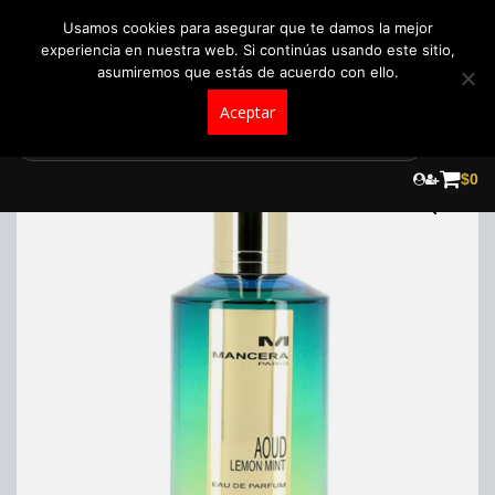
+57 321 5104488
pedidos@fraganceroscolombia.com.co
Usamos cookies para asegurar que te damos la mejor
experiencia en nuestra web. Si continúas usando este sitio,
asumiremos que estás de acuerdo con ello.
Aceptar
Skip
to
$
0
content