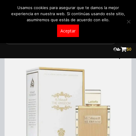
+57 321 5104488
pedidos@fraganceroscolombia.com.co
Usamos cookies para asegurar que te damos la mejor
experiencia en nuestra web. Si continúas usando este sitio,
asumiremos que estás de acuerdo con ello.
Aceptar
Skip
to
¡Oferta!
$
0
content