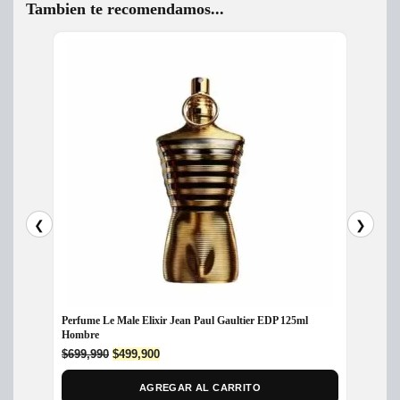
Tambien te recomendamos...
❮
❯
Perfume Le Male Elixir Jean Paul Gaultier EDP 125ml
Perfum
Hombre
$
295,
Original
Current
$
699,990
$
499,900
price
price
was:
is:
AGREGAR AL CARRITO