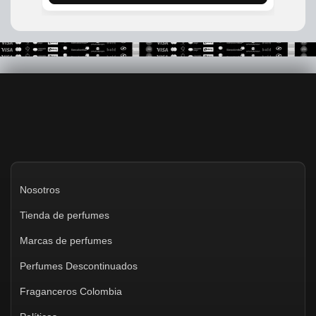
$699,990.
$499,900.
Nosotros
Tienda de perfumes
Marcas de perfumes
Perfumes Descontinuados
Fraganceros Colombia