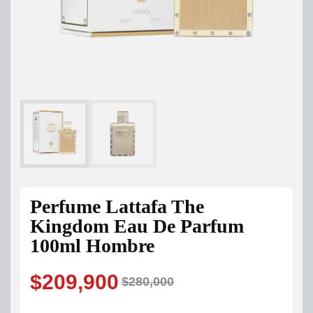
Perfume Lattafa The
Kingdom Eau De Parfum
100ml Hombre
$
209,900
$
280,000
Original
Current