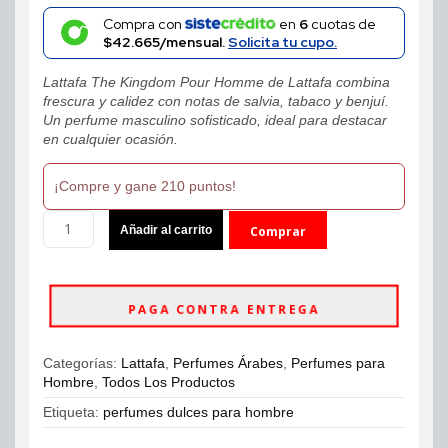
price
price
Compra con
en
6
cuotas de
$42.665/mensual.
Solicita tu cupo.
was:
is:
Lattafa The Kingdom Pour Homme de Lattafa combina
$280,000.
$209,900.
frescura y calidez con notas de salvia, tabaco y benjuí.
Un perfume masculino sofisticado, ideal para destacar
en cualquier ocasión.
¡Compre y gane 210 puntos!
Perfume
Añadir al carrito
Comprar
Lattafa
The
ahora
Kingdom
Eau
PAGA CONTRA ENTREGA
De
Parfum
100ml
Categorías:
Lattafa
,
Perfumes Árabes
,
Perfumes para
Hombre
Hombre
,
Todos Los Productos
cantidad
Etiqueta:
perfumes dulces para hombre