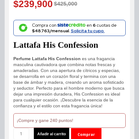
$
239,900
5 basado
$
425,000
en
Original
Current
puntuación
de cliente
price
price
Compra con
en
6
cuotas de
$48.763/mensual.
Solicita tu cupo.
was:
is:
Lattafa His Confession
$425,000.
$239,900.
Perfume Lattafa His Confession
es una fragancia
masculina cautivadora que combina notas frescas y
amaderadas. Con una apertura de cítricos y especias,
se desarrolla en un corazón floral y termina con una
base de ámbar y madera, creando un aroma sofisticado
y seductor. Perfecto para el hombre moderno que busca
dejar una impresión duradera, His Confession es ideal
para cualquier ocasión. ¡Descubre la esencia de la
confianza y el estilo con esta fragancia única!
¡Compre y gane 240 puntos!
Perfume
Añadir al carrito
Comprar
Lattafa