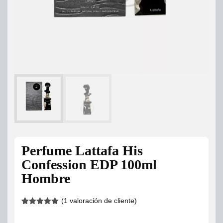
Perfume Lattafa His
Confession EDP 100ml
Hombre
(
1
valoración de cliente)
Valorado
1
5.00
sobre