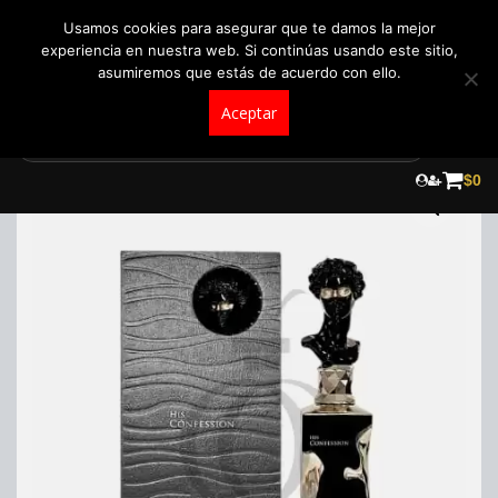
+57 321 5104488
pedidos@fraganceroscolombia.com.co
Usamos cookies para asegurar que te damos la mejor
experiencia en nuestra web. Si continúas usando este sitio,
asumiremos que estás de acuerdo con ello.
Aceptar
Skip
to
¡Oferta!
$
0
content