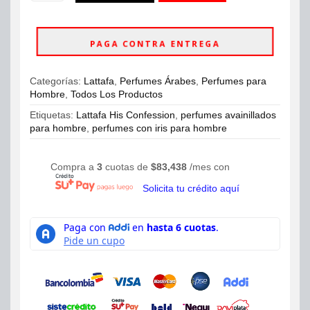
His
ahora
Confession
EDP
PAGA CONTRA ENTREGA
100ml
Hombre
cantidad
Categorías:
Lattafa
,
Perfumes Árabes
,
Perfumes para
Hombre
,
Todos Los Productos
Etiquetas:
Lattafa His Confession
,
perfumes avainillados
para hombre
,
perfumes con iris para hombre
Compra a
3
cuotas de
$
83,438
/mes con
Solicita tu crédito aquí