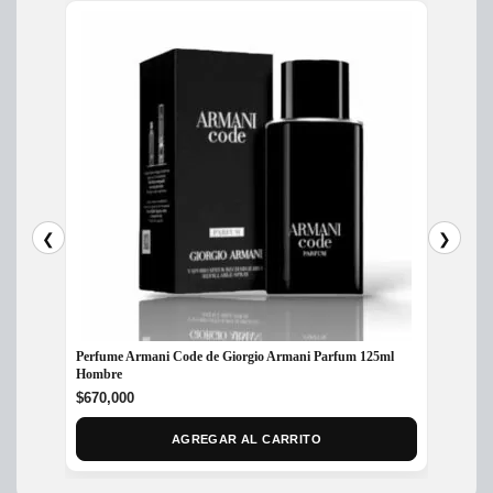
❮
❯
Perfume Armani Code de Giorgio Armani Parfum 125ml
Perfum
Hombre
$
685,
$
670,000
AGREGAR AL CARRITO