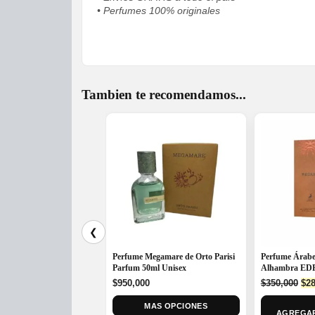
• Perfumes 100% originales
Tambien te recomendamos...
❮
Perfume Megamare de Orto Parisi
Perfume Árabe
Parfum 50ml Unisex
Alhambra EDP
Ori
$
950,000
$
350,000
$
28
pri
MAS OPCIONES
was
AGREGAR