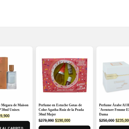
 Megara de Maison
Perfume en Estuche Gotas de
Perfume Árabe Al 
 50ml Unisex
Color Agatha Ruiz de la Prada
´Aventure Femme E
50ml Mujer
Dama
ginal
Current
9,900
Original
Current
Origina
ce
price
$
279,990
$
190,000
$
250,000
$
235,00
price
price
price
:
is:
 AL CARRITO