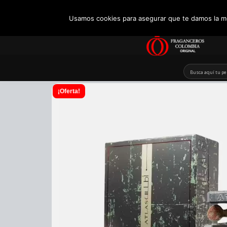
+57 321 5104488
Usamos cookies para asegurar que te damos la me
Skip
to
content
¡Oferta!