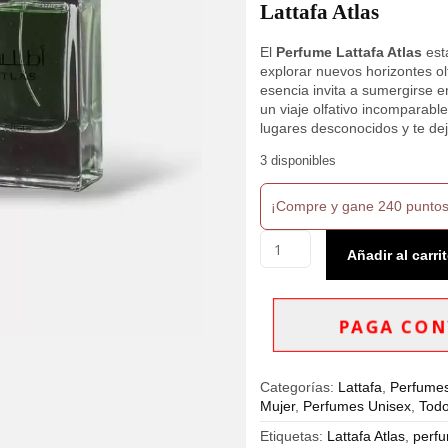
Lattafa Atlas
$280,000.
$239,900.
El
Perfume Lattafa Atlas
est
explorar nuevos horizontes o
esencia invita a sumergirse 
un viaje olfativo incomparabl
lugares desconocidos y te dej
3 disponibles
¡Compre y gane 240 puntos
Perfume
Añadir al carri
Lattafa
Atlas
Eau
de
PAGA CON
Parfum
55ml
Unisex
Categorías:
Lattafa
,
Perfume
cantidad
Mujer
,
Perfumes Unisex
,
Todo
Etiquetas:
Lattafa Atlas
,
perf