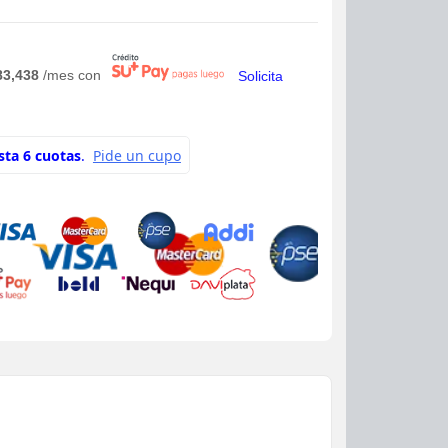
83,438
/mes con
Solicita