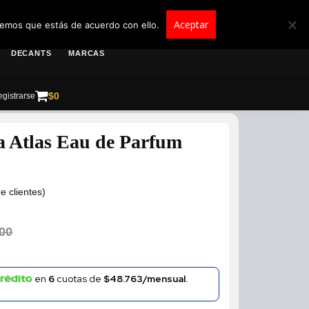
roscolombia.com.co
Aceptar
remos que estás de acuerdo con ello.
DECANTS
MARCAS
$
0
gistrarse
a Atlas Eau de Parfum
e clientes)
00
en
6
cuotas de
$48.763/mensual.