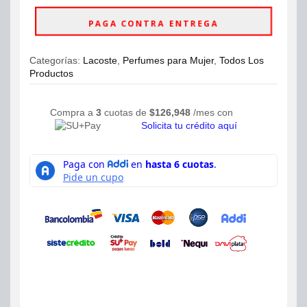
Elegant
Eau
PAGA CONTRA ENTREGA
De
Toilette
90ml
Categorías:
Lacoste
,
Perfumes para Mujer
,
Todos Los
Mujer
Productos
cantidad
Compra a
3
cuotas de
$
126,948
/mes con
Solicita tu crédito aquí