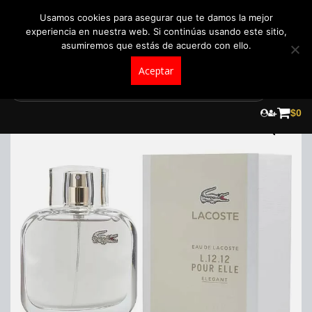
+57 321 5104488
pedidos@fraganceroscolombia.com.co
Usamos cookies para asegurar que te damos la mejor
experiencia en nuestra web. Si continúas usando este sitio,
asumiremos que estás de acuerdo con ello.
Aceptar
Skip
to
$
0
content