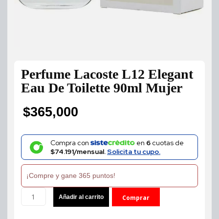
Perfume Lacoste L12 Elegant
Eau De Toilette 90ml Mujer
$
365,000
Compra con
en
6
cuotas de
$74.191/mensual.
Solicita tu cupo.
¡Compre y gane 365 puntos!
Perfume
Añadir al carrito
Comprar
Lacoste
L12
ahora