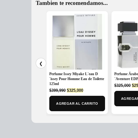
Tambien te recomendamos...
❮
Perfume Issey Miyake L´eau D
Perfume Árabe
´issey Pour Homme Eau de Toilette
´Aventure EDP
125ml
Ori
$
325,000
$
29
Original
Current
$
399,990
$
325,000
pri
price
price
was
AGREGAR
was:
is:
$32
AGREGAR AL CARRITO
$399,990.
$325,000.