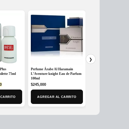
❯
 Plus
Perfume Árabe Al Haramain
Perfume Wajood Lattafa 
ilette 75ml
L’Aventure knight Eau de Parfum
EDP x 100ml
100ml
Original
Cur
$
300,000
$
235,000
l
Current
0
$
245,000
price
pri
price
MAS OPCIONE
was:
is:
is:
$300,000.
$23
 CARRITO
AGREGAR AL CARRITO
0.
$130,000.