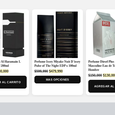
 Al Haramain L
Perfume Issey Miyake Nuit D´issey
Perfume Diesel Plus
 200ml
Pulse of The Night EDP x 100ml
Masculine Eau de To
Hombre
ginal
Current
Original
Current
0,000
$
599,990
$
479,990
Origina
ce
price
price
price
$
150,000
$
130,00
price
:
is:
MAS OPCIONES
was:
is:
 AL CARRITO
was:
5,000.
$290,000.
$599,990.
$479,990.
AGREGAR AL
$150,00