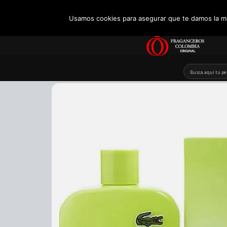
+57 321 5104488
Usamos cookies para asegurar que te damos la me
Skip
to
content