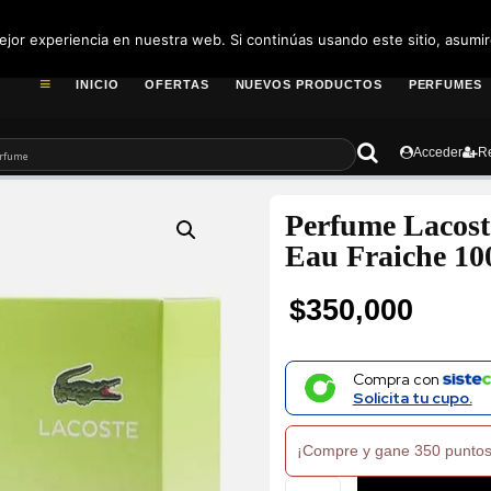
pedidos@fragance
jor experiencia en nuestra web. Si continúas usando este sitio, asumi
INICIO
OFERTAS
NUEVOS PRODUCTOS
PERFUMES
Acceder
Re
Perfume Lacost
Eau Fraiche 1
$
350,000
Compra con
Solicita tu cupo.
¡Compre y gane 350 puntos
Perfume