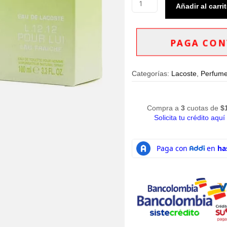
Añadir al carri
Lacoste
Eau
L.12.12
Pour
PAGA CON
Lui
Eau
Fraiche
Categorías:
Lacoste
,
Perfum
100ml
Hombre
cantidad
Compra a
3
cuotas de
$
Solicita tu crédito aquí