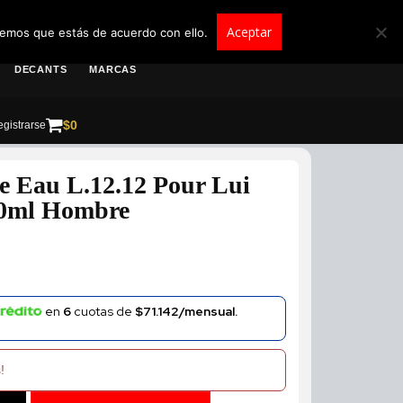
roscolombia.com.co
Aceptar
remos que estás de acuerdo con ello.
DECANTS
MARCAS
$
0
gistrarse
e Eau L.12.12 Pour Lui
00ml Hombre
en
6
cuotas de
$71.142/mensual.
!