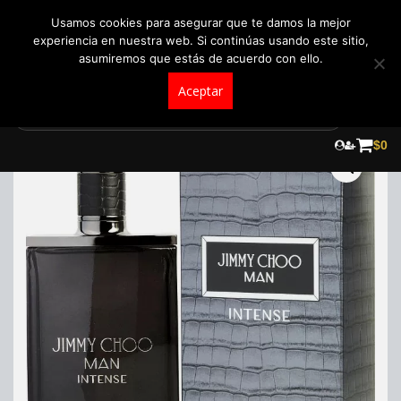
+57 321 5104488
pedidos@fraganceroscolombia.com.co
Usamos cookies para asegurar que te damos la mejor
experiencia en nuestra web. Si continúas usando este sitio,
asumiremos que estás de acuerdo con ello.
Aceptar
Skip
to
$
0
content