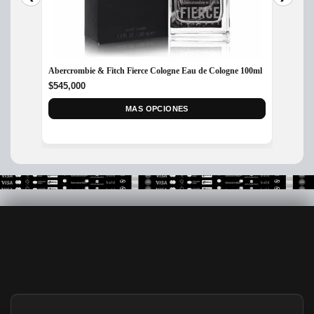
Abercrombie & Fitch Fierce Cologne Eau de Cologne 100ml
Perfum
$
545,000
$
300,
MAS OPCIONES