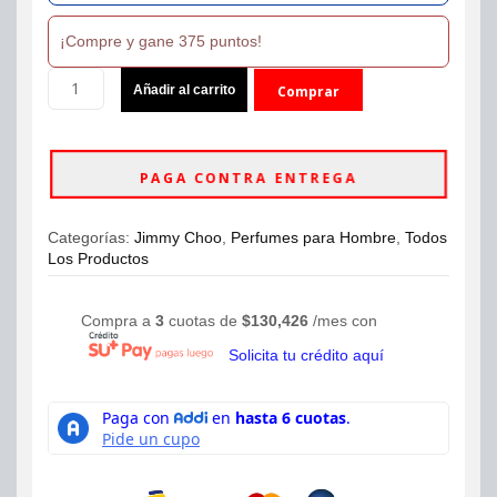
¡Compre y gane 375 puntos!
Perfume
Añadir al carrito
Comprar
Jimmy
Choo
ahora
Man
Intense
PAGA CONTRA ENTREGA
Eau
De
Toilette
Categorías:
Jimmy Choo
,
Perfumes para Hombre
,
Todos
100ml
Los Productos
Hombre
cantidad
Compra a
3
cuotas de
$
130,426
/mes con
Solicita tu crédito aquí