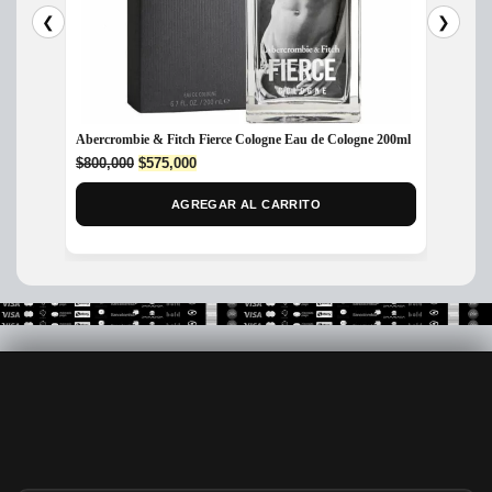
❮
❯
Abercrombie & Fitch Fierce Cologne Eau de Cologne 200ml
Perfum
Original
Current
$
800,000
$
575,000
$
1,299
price
price
was:
is:
AGREGAR AL CARRITO
$800,000.
$575,000.