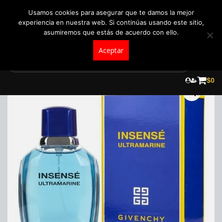
+57 321 5104488
pedidos@fraganceroscolombia.com.co
Usamos cookies para asegurar que te damos la mejor
experiencia en nuestra web. Si continúas usando este sitio,
asumiremos que estás de acuerdo con ello.
Aceptar
Skip
to
$
0
content