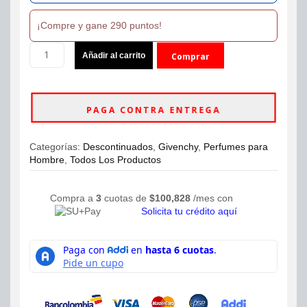
¡Compre y gane 290 puntos!
Perfume
Añadir al carrito
Comprar
Insense
Ultramarine
ahora
Givenchy
Eau
PAGA CONTRA ENTREGA
De
Toilette
100ml
Categorías:
Descontinuados
,
Givenchy
,
Perfumes para
Hombre
Hombre
,
Todos Los Productos
cantidad
Compra a
3
cuotas de
$
100,828
/mes con
Solicita tu crédito aquí