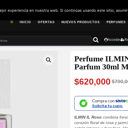
pedidos@fragance
jor experiencia en nuestra web. Si continúas usando este sitio, asumi
INICIO
OFERTAS
NUEVOS PRODUCTOS
PERFUMES
Acceder
Re
Perfume ILMIN 
Parfum 30ml M
$
620,000
$
700,0
Original
Current
price
price
Compra con
Solicita tu cupo.
was:
is:
ILMIN IL Roso
combina fresc
$700,000.
$620,000.
corazón floral de rosa y jazm
estela intensa y duradera. I