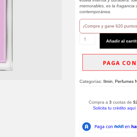
memorables, es la fragancia qu
contemporánea.
¡Compre y gane 620 puntos
Perfume
Añadir al carri
ILMIN
IL
Roso
Extrait
PAGA CON
de
Parfum
30ml
Categorías:
Ilmin
,
Perfumes 
Mujer
cantidad
Compra a
3
cuotas de
$
Solicita tu crédito aquí