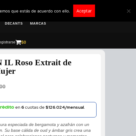
roscolombia.com.co
Aceptar
remos que estás de acuerdo con ello.
DECANTS
MARCAS
$
0
gistrarse
IL Roso Extrait de
ujer
00
en
6
cuotas de
$126.024/mensual.
ura especiada de bergamota y azafrán con un
ín. Su base cálida de oud y ámbar gris crea una
deal para celebraciones nocturnas y momentos