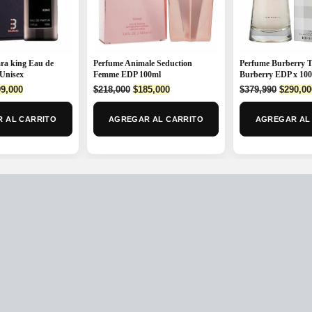
Perfume Animale Seduction
Perfume Burberry 
ra king Eau de
Femme EDP 100ml
Burberry EDP x 10
Unisex
Original
Current
Origina
ginal
Current
$
218,000
$
185,000
$
379,990
$
290,00
9,000
price
price
price
ce
price
was:
is:
was:
:
is:
AGREGAR AL CARRITO
AGREGAR AL
 AL CARRITO
$218,000.
$185,000.
$379,99
9,990.
$299,000.