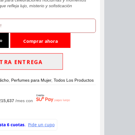
e refleja lujo, misterio y sofisticación
!
to
Comprar ahora
TRA ENTREGA
Nicho
,
Perfumes para Mujer
,
Todos Los Productos
215,637
/mes con