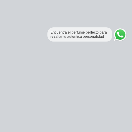
Encuentra el perfume perfecto para
resaltar tu auténtica personalidad
Perfumería Online Fraganceros Colombia
Correo:
pedidos@fraganceroscolombia.com.co
Celular:
+57 321 5104488
Horario de atención: