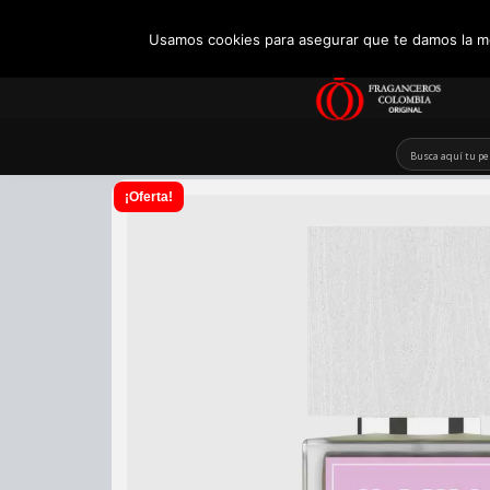
+57 321 5104488
Usamos cookies para asegurar que te damos la me
Skip
to
content
¡Oferta!