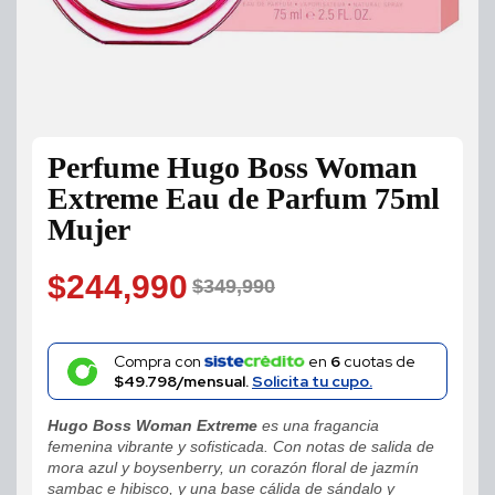
Perfume Hugo Boss Woman
Extreme Eau de Parfum 75ml
Mujer
$
244,990
$
349,990
Original
Current
price
price
Compra con
en
6
cuotas de
$49.798/mensual.
Solicita tu cupo.
was:
is:
Hugo Boss Woman Extreme
es una fragancia
$349,990.
$244,990.
femenina vibrante y sofisticada. Con notas de salida de
mora azul y boysenberry, un corazón floral de jazmín
sambac e hibisco, y una base cálida de sándalo y