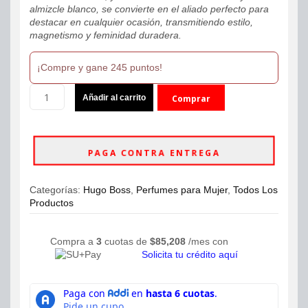
almizcle blanco, se convierte en el aliado perfecto para
destacar en cualquier ocasión, transmitiendo estilo,
magnetismo y feminidad duradera.
¡Compre y gane 245 puntos!
Perfume
Añadir al carrito
Comprar
Hugo
Boss
ahora
Woman
Extreme
PAGA CONTRA ENTREGA
Eau
de
Parfum
Categorías:
Hugo Boss
,
Perfumes para Mujer
,
Todos Los
75ml
Productos
Mujer
cantidad
Compra a
3
cuotas de
$
85,208
/mes con
Solicita tu crédito aquí