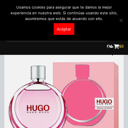
+57 321 5104488
pedidos@fraganceroscolombia.com.co
Usamos cookies para asegurar que te damos la mejor
experiencia en nuestra web. Si continúas usando este sitio,
asumiremos que estás de acuerdo con ello.
Aceptar
Skip
to
¡Oferta!
$
0
content