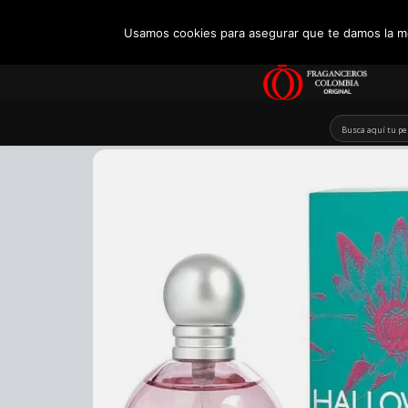
+57 321 5104488
Usamos cookies para asegurar que te damos la me
Skip
to
content