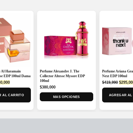
 Al Haramain
Perfume Alexandre J. The
Perfume Ariana Gr
ose EDP 100ml Dama
Collector Altesse Mysore EDP
Next EDP 100ml
100ml
ginal
Current
Origina
0,000
$
419,990
$
295,00
ce
price
$
380,000
price
:
is:
was:
 AL CARRITO
AGREGAR AL
MAS OPCIONES
0,000.
$230,000.
$419,99