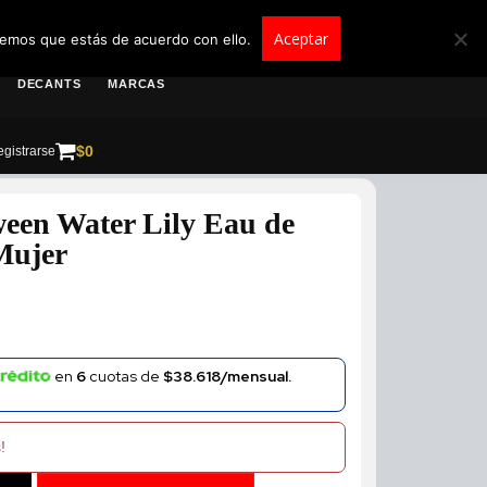
roscolombia.com.co
Aceptar
remos que estás de acuerdo con ello.
DECANTS
MARCAS
$
0
gistrarse
een Water Lily Eau de
Mujer
en
6
cuotas de
$38.618/mensual.
!