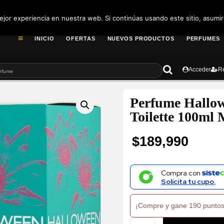
pedidos@fragance
jor experiencia en nuestra web. Si continúas usando este sitio, asumi
INICIO
OFERTAS
NUEVOS PRODUCTOS
PERFUMES
Acceder
Re
Perfume Hallow
Toilette 100ml 
$
189,990
Compra con
Solicita tu cupo.
¡Compre y gane 190 puntos
Perfume