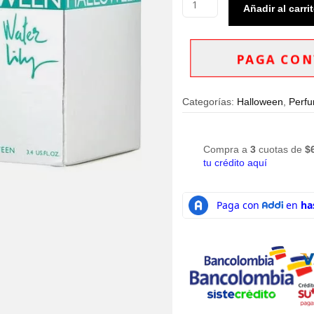
Añadir al carri
Halloween
Water
Lily
Eau
PAGA CON
de
Toilette
100ml
Categorías:
Halloween
,
Perfu
Mujer
cantidad
Compra a
3
cuotas de
$
tu crédito aquí