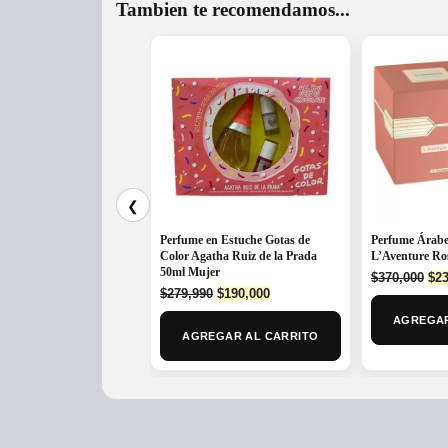
Tambien te recomendamos...
❮
Perfume en Estuche Gotas de
Perfume Árabe
Color Agatha Ruiz de la Prada
L’Aventure R
50ml Mujer
Ori
$
370,000
$
23
Original
Current
$
279,990
$
190,000
pri
price
price
was
AGREGAR
was:
is:
$37
AGREGAR AL CARRITO
$279,990.
$190,000.