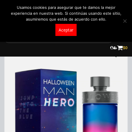
+57 321 5104488
pedidos@fraganceroscolombia.com.co
Usamos cookies para asegurar que te damos la mejor
experiencia en nuestra web. Si continúas usando este sitio,
asumiremos que estás de acuerdo con ello.
Aceptar
Skip
to
$
0
content