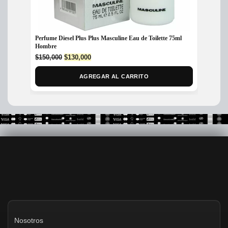
Perfume Diesel Plus Plus Masculine Eau de Toilette 75ml
Perfum
Hombre
Parfum
Original
Current
$
150,000
$
130,000
$
245,
price
price
was:
is:
AGREGAR AL CARRITO
$150,000.
$130,000.
Nosotros