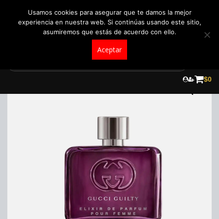
+57 321 5104488
pedidos@fraganceroscolombia.com.co
Usamos cookies para asegurar que te damos la mejor
experiencia en nuestra web. Si continúas usando este sitio,
asumiremos que estás de acuerdo con ello.
Aceptar
Skip
to
¡Oferta!
$
0
content