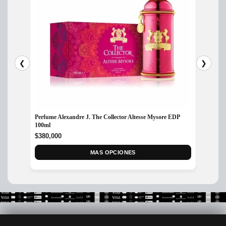
❮
❯
Perfum
Perfume Alexandre J. The Collector Altesse Mysore EDP
100ml
$
175,
$
380,000
MAS OPCIONES