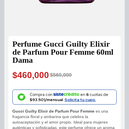
Perfume Gucci Guilty Elixir
de Parfum Pour Femme 60ml
Dama
$
460,000
$
560,000
Original
Current
price
price
Compra con
en
6
cuotas de
$93.501/mensual.
Solicita tu cupo.
was:
is:
Gucci Guilty Elixir de Parfum Pour Femme
es una
$560,000.
$460,000.
fragancia floral y ambarina que celebra la
autoaceptación y el amor propio. Ideal para mujeres
auténticas y sofisticadas, este perfume ofrece un aroma