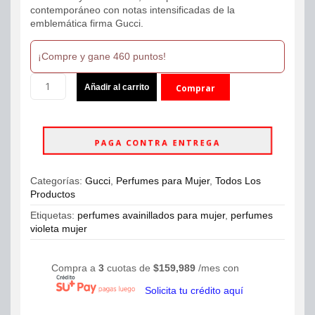
contemporáneo con notas intensificadas de la
emblemática firma Gucci.
¡Compre y gane 460 puntos!
Perfume
Añadir al carrito
Comprar
Gucci
Guilty
ahora
Elixir
de
PAGA CONTRA ENTREGA
Parfum
Pour
Femme
Categorías:
Gucci
,
Perfumes para Mujer
,
Todos Los
60ml
Productos
Dama
cantidad
Etiquetas:
perfumes avainillados para mujer
,
perfumes
violeta mujer
Compra a
3
cuotas de
$
159,989
/mes con
Solicita tu crédito aquí