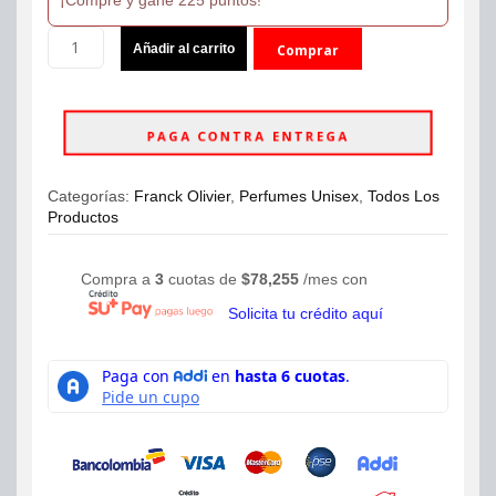
$300,000.
$225,000.
Perfume
Añadir al carrito
Comprar
Franck
Olivier
ahora
Oud
Vanille
PAGA CONTRA ENTREGA
Eau
de
Parfum
Categorías:
Franck Olivier
,
Perfumes Unisex
,
Todos Los
x
Productos
100ml
-
Unisex
Compra a
3
cuotas de
$
78,255
/mes con
cantidad
Solicita tu crédito aquí