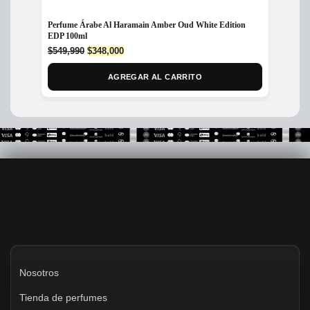
Perfume Árabe Al Haramain Amber Oud White Edition
Perfum
EDP 100ml
$
400,
Original
Current
$
549,990
$
348,000
price
price
was:
is:
AGREGAR AL CARRITO
$549,990.
$348,000.
Nosotros
Tienda de perfumes