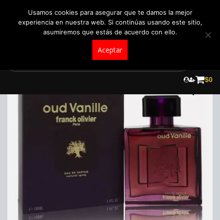
+57 321 5104488
pedidos@fraganceroscolombia.com.co
Usamos cookies para asegurar que te damos la mejor
experiencia en nuestra web. Si continúas usando este sitio,
asumiremos que estás de acuerdo con ello.
Aceptar
Skip
to
¡Oferta!
$
0
content