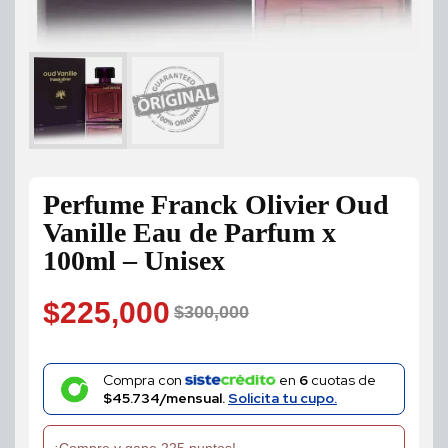
Perfume Franck Olivier Oud
Vanille Eau de Parfum x
100ml – Unisex
$
225,000
$
300,000
Original
Current
price
price
Compra con
en
6
cuotas de
$45.734/mensual.
Solicita tu cupo.
was:
is:
¡Compre y gane 225 puntos!