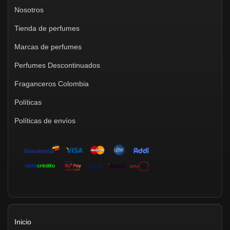
Nosotros
Tienda de perfumes
Marcas de perfumes
Perfumes Descontinuados
Fraganceros Colombia
Políticas
Políticas de envíos
Inicio