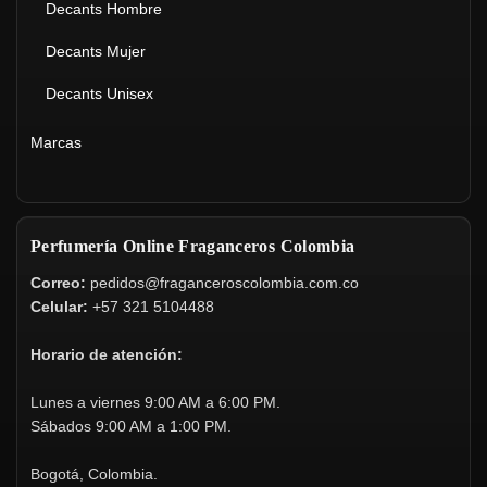
Decants Hombre
Decants Mujer
Decants Unisex
Marcas
Perfumería Online Fraganceros Colombia
Correo:
pedidos@fraganceroscolombia.com.co
Celular:
+57 321 5104488
Horario de atención:
Lunes a viernes 9:00 AM a 6:00 PM.
Sábados 9:00 AM a 1:00 PM.
Bogotá, Colombia.