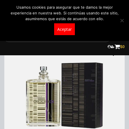
+57 321 5104488
pedidos@fraganceroscolombia.com.co
Usamos cookies para asegurar que te damos la mejor
experiencia en nuestra web. Si continúas usando este sitio,
asumiremos que estás de acuerdo con ello.
Aceptar
Skip
to
$
0
content