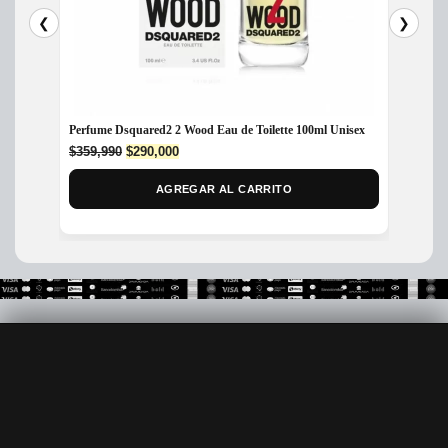
❮
❯
Perfume Dsquared2 2 Wood Eau de Toilette 100ml Unisex
Perfume
80ml
Original
Current
$
359,990
$
290,000
price
price
$
199,
was:
is:
AGREGAR AL CARRITO
$359,990.
$290,000.