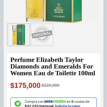
Perfume Elizabeth Taylor
Diamonds and Emeralds For
Women Eau de Toilette 100ml
$
175,000
$
229,990
Original
Current
price
price
Compra con
en
5
cuotas de
$42.293/mensual.
Solicita tu cupo.