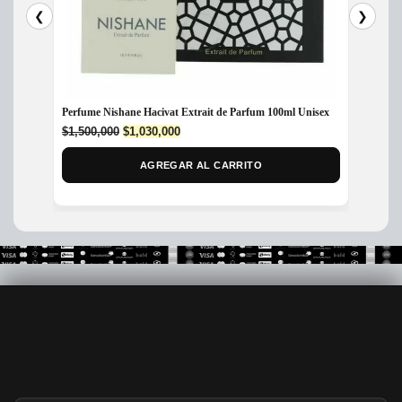
❮
❯
Perfume Nishane Hacivat Extrait de Parfum 100ml Unisex
Perfum
80ml
Original
Current
$
1,500,000
$
1,030,000
price
price
$
200,
was:
is:
AGREGAR AL CARRITO
$1,500,000.
$1,030,000.