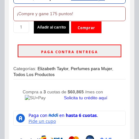
was:
is:
¡Compre y gane 175 puntos!
$229,990.
$175,000.
Perfume
Añadir al carrito
Comprar
Elizabeth
Taylor
ahora
Diamonds
and
PAGA CONTRA ENTREGA
Emeralds
For
Women
Categorías:
Elizabeth Taylor
,
Perfumes para Mujer
,
Eau
Todos Los Productos
de
Toilette
100ml
Compra a
3
cuotas de
$
60,865
/mes con
cantidad
Solicita tu crédito aquí