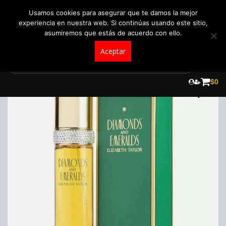
+57 321 5104488
pedidos@fraganceroscolombia.com.co
Usamos cookies para asegurar que te damos la mejor
experiencia en nuestra web. Si continúas usando este sitio,
asumiremos que estás de acuerdo con ello.
Aceptar
Skip
to
¡Oferta!
$
0
content