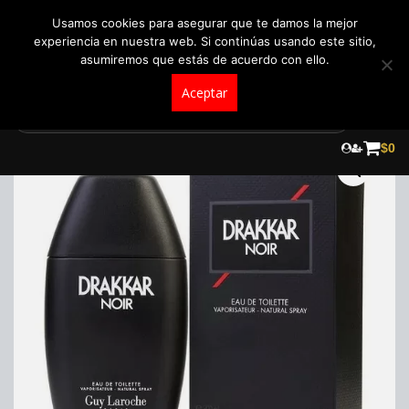
+57 321 5104488
pedidos@fraganceroscolombia.com.co
Usamos cookies para asegurar que te damos la mejor
experiencia en nuestra web. Si continúas usando este sitio,
asumiremos que estás de acuerdo con ello.
Aceptar
Skip
to
$
0
content