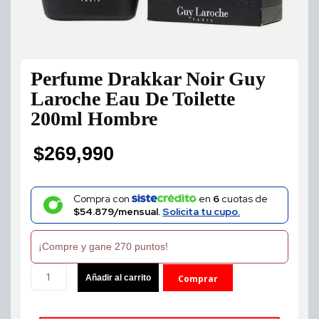
Perfume Drakkar Noir Guy
Laroche Eau De Toilette
200ml Hombre
$
269,990
Compra con
en
6
cuotas de
$54.879/mensual.
Solicita tu cupo.
¡Compre y gane 270 puntos!
Perfume
Añadir al carrito
Comprar
Drakkar
Noir
ahora
Guy