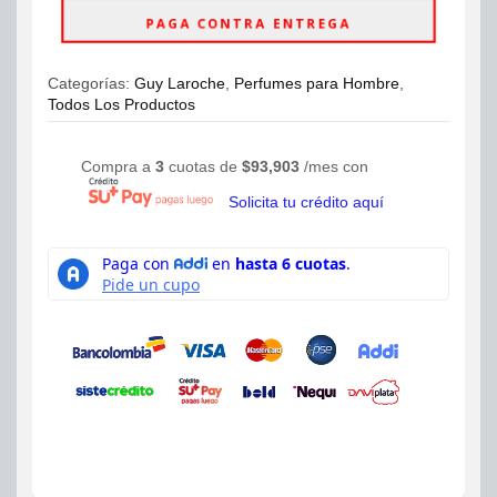
Laroche
PAGA CONTRA ENTREGA
Eau
De
Toilette
Categorías:
Guy Laroche
,
Perfumes para Hombre
,
200ml
Todos Los Productos
Hombre
cantidad
Compra a
3
cuotas de
$
93,903
/mes con
Solicita tu crédito aquí