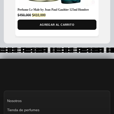
Perfume Le Male by Jean Paul Gaultier 125ml Hombre
Perfum
Original
Current
$
450,000
$
410,000
$
300,
price
price
was:
is:
AGREGAR AL CARRITO
$450,000.
$410,000.
Nosotros
Tienda de perfumes