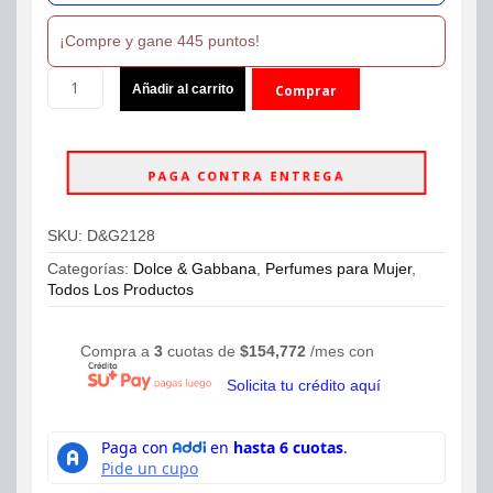
¡Compre y gane 445 puntos!
Perfume
Añadir al carrito
Comprar
Dolce
&
ahora
Gabbana
Light
PAGA CONTRA ENTREGA
Blue
Eau
Intense
SKU:
D&G2128
Eau
de
Categorías:
Dolce & Gabbana
,
Perfumes para Mujer
,
Parfum
Todos Los Productos
100ml
Dama
cantidad
Compra a
3
cuotas de
$
154,772
/mes con
Solicita tu crédito aquí