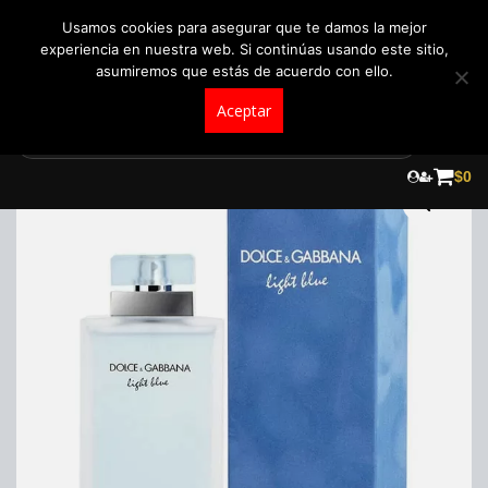
+57 321 5104488
pedidos@fraganceroscolombia.com.co
Usamos cookies para asegurar que te damos la mejor
experiencia en nuestra web. Si continúas usando este sitio,
asumiremos que estás de acuerdo con ello.
Aceptar
Skip
to
$
0
content