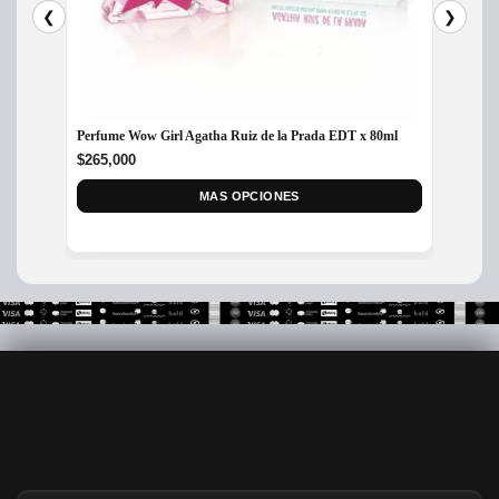
❮
❯
Perfume Wow Girl Agatha Ruiz de la Prada EDT x 80ml
Perfume
80ml
$
265,000
$
199,
MAS OPCIONES