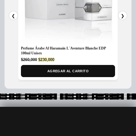
❮
❯
Perfum
Perfume Árabe Al Haramain L´Aventure Blanche EDP
200ml
100ml Unisex
Original
Current
$
450,
$
260,000
$
230,000
price
price
was:
is:
AGREGAR AL CARRITO
$260,000.
$230,000.