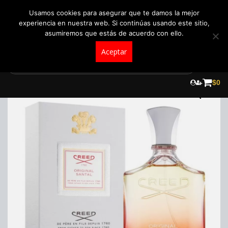
+57 321 5104488
pedidos@fraganceroscolombia.com.co
Usamos cookies para asegurar que te damos la mejor
experiencia en nuestra web. Si continúas usando este sitio,
asumiremos que estás de acuerdo con ello.
Aceptar
Skip
to
¡Oferta!
$
0
content