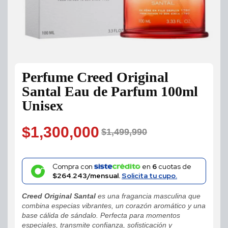
Perfume Creed Original
Santal Eau de Parfum 100ml
Unisex
$
1,300,000
$
1,499,990
Original
Current
price
price
Compra con
en
6
cuotas de
$264.243/mensual.
Solicita tu cupo.
was:
is:
Creed Original Santal
es una fragancia masculina que
$1,499,990.
$1,300,000.
combina especias vibrantes, un corazón aromático y una
base cálida de sándalo. Perfecta para momentos
especiales, transmite confianza, sofisticación y