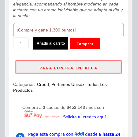
elegancia, acompañando al hombre moderno en cada
instante con un aroma inolvidable que se adapta al día y
la noche.
¡Compre y gane 1.300 puntos!
Perfume
Añadir al carrito
Comprar
Creed
Original
ahora
Santal
Eau
PAGA CONTRA ENTREGA
de
Parfum
100ml
Categorías:
Creed
,
Perfumes Unisex
,
Todos Los
Unisex
Productos
cantidad
Compra a
3
cuotas de
$
452,143
/mes con
Solicita tu crédito aquí