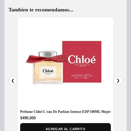
Tambien te recomendamos...
❮
❯
Perfume Chloé L´eau De Parfum Intense EDP 100ML Mujer
Perfum
Dama
$
490,000
$
370,
AGREGAR AL CARRITO