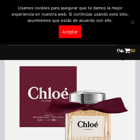
+57 321 5104488
pedidos@fraganceroscolombia.com.co
Usamos cookies para asegurar que te damos la mejor
experiencia en nuestra web. Si continúas usando este sitio,
asumiremos que estás de acuerdo con ello.
Aceptar
Skip
to
$
0
content