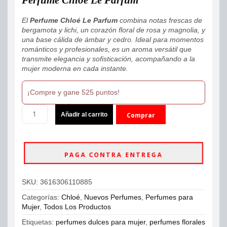
El
Perfume Chloé Le Parfum
combina notas frescas de
bergamota y lichi, un corazón floral de rosa y magnolia, y
una base cálida de ámbar y cedro. Ideal para momentos
románticos y profesionales, es un aroma versátil que
transmite elegancia y sofisticación, acompañando a la
mujer moderna en cada instante.
¡Compre y gane 525 puntos!
Perfume
Añadir al carrito
Comprar
Chloé
Le
ahora
Parfum
100ml
PAGA CONTRA ENTREGA
Parfum
Mujer
cantidad
SKU:
3616306110885
Categorías:
Chloé
,
Nuevos Perfumes
,
Perfumes para
Mujer
,
Todos Los Productos
Etiquetas:
perfumes dulces para mujer
,
perfumes florales