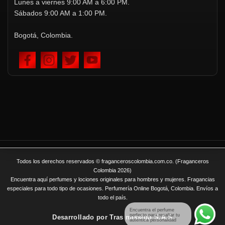
Lunes a viernes 9:00 AM a 6:00 PM.
Sábados 9:00 AM a 1:00 PM.
Bogotá, Colombia.
Todos los derechos reservados © fraganceroscolombia.com.co. (Fraganceros
Colombia 2026)
Encuentra aquí perfumes y lociones originales para hombres y mujeres. Fragancias
especiales para todo tipo de ocasiones. Perfumería Online Bogotá, Colombia. Envíos a
todo el país.
Encuentra el perfume
perfecto para resaltar tu
Desarrollado por
Tras mission S.A.S
auténtica personalidad