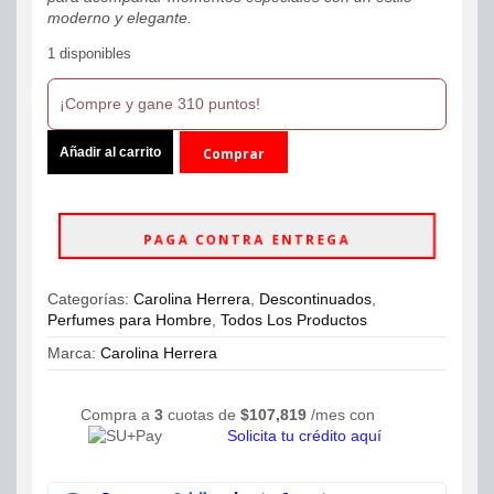
moderno y elegante.
1 disponibles
¡Compre y gane 310 puntos!
Perfume
Añadir al carrito
Comprar
Chic
de
ahora
Carolina
Herrera
PAGA CONTRA ENTREGA
EDT
80ml
Hombre
Categorías:
Carolina Herrera
,
Descontinuados
,
cantidad
Perfumes para Hombre
,
Todos Los Productos
Marca:
Carolina Herrera
Compra a
3
cuotas de
$
107,819
/mes con
Solicita tu crédito aquí