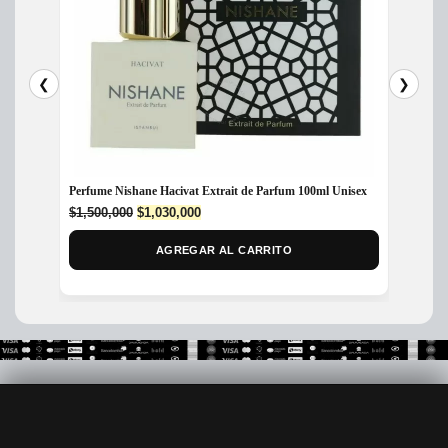
❮
❯
Perfume Nishane Hacivat Extrait de Parfum 100ml Unisex
Perfum
Unisex
Original
Current
$
1,500,000
$
1,030,000
price
price
$
340,
was:
is:
AGREGAR AL CARRITO
$1,500,000.
$1,030,000.