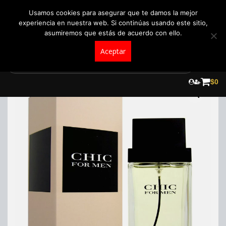
+57 321 5104488
pedidos@fraganceroscolombia.com.co
Usamos cookies para asegurar que te damos la mejor
experiencia en nuestra web. Si continúas usando este sitio,
asumiremos que estás de acuerdo con ello.
Aceptar
Skip
to
$
0
content